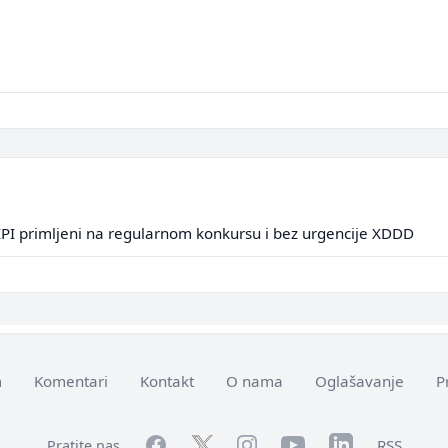
I primljeni na regularnom konkursu i bez urgencije XDDD
m
Komentari
Kontakt
O nama
Oglašavanje
P
Facebook
YouTube
LinkedIn
Twitter
Instagram
RSS
Pratite nas