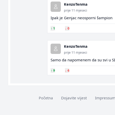
KenzoTenma
prije 11 mjeseci
Ipak je Genjac neosporni šampion
↑
1
↓
0
KenzoTenma
prije 11 mjeseci
Samo da napomenem da su svi u SIP
↑
9
↓
6
Dojavite vijest
Impressu
Početna