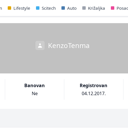
n
Lifestyle
Scitech
Auto
Križaljka
Posa
KenzoTenma
Banovan
Registrovan
Ne
04.12.2017.