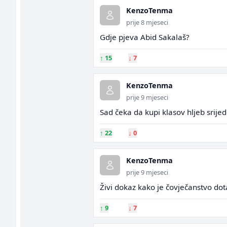
KenzoTenma
prije 8 mjeseci
Gdje pjeva Abid Sakalaš?
↑
15
↓
7
KenzoTenma
prije 9 mjeseci
Sad čeka da kupi klasov hljeb sri
↑
22
↓
0
KenzoTenma
prije 9 mjeseci
Živi dokaz kako je čovječanstvo dot
↑
9
↓
7