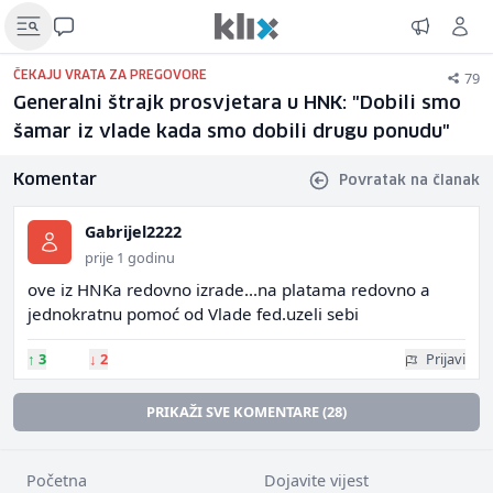
79
ČEKAJU VRATA ZA PREGOVORE
Generalni štrajk prosvjetara u HNK: "Dobili smo
šamar iz vlade kada smo dobili drugu ponudu"
Komentar
Povratak na članak
Gabrijel2222
prije 1 godinu
ove iz HNKa redovno izrade...na platama redovno a
jednokratnu pomoć od Vlade fed.uzeli sebi
↑
3
↓
2
Prijavi
PRIKAŽI SVE KOMENTARE (28)
Početna
Dojavite vijest