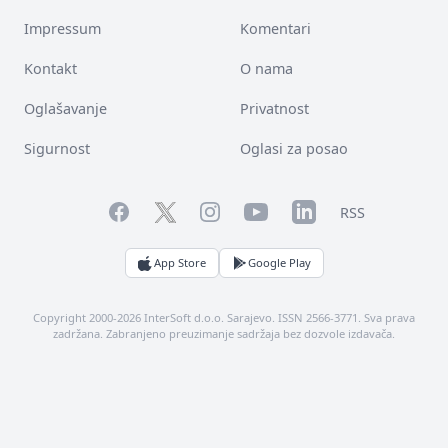
Impressum
Komentari
Kontakt
O nama
Oglašavanje
Privatnost
Sigurnost
Oglasi za posao
Facebook
YouTube
LinkedIn
Twitter
Instagram
RSS
App Store
Google Play
Copyright 2000-2026 InterSoft d.o.o. Sarajevo. ISSN 2566-3771. Sva prava
zadržana. Zabranjeno preuzimanje sadržaja bez dozvole izdavača.