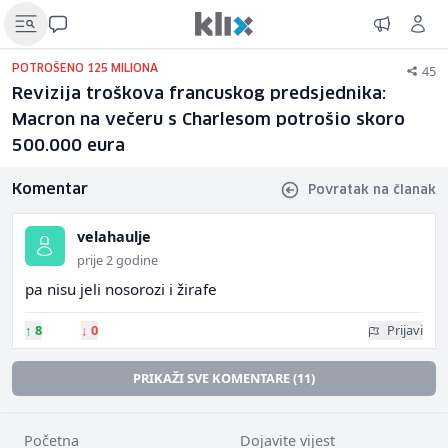
45
POTROŠENO 125 MILIONA
Revizija troškova francuskog predsjednika:
Macron na večeru s Charlesom potrošio skoro
500.000 eura
Komentar
Povratak na članak
velahaulje
prije 2 godine
pa nisu jeli nosorozi i žirafe
↑
8
↓
0
Prijavi
PRIKAŽI SVE KOMENTARE (11)
Početna
Dojavite vijest