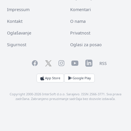
Impressum
Komentari
Kontakt
O nama
Oglašavanje
Privatnost
Sigurnost
Oglasi za posao
Facebook
YouTube
LinkedIn
Twitter
Instagram
RSS
App Store
Google Play
Copyright 2000-2026 InterSoft d.o.o. Sarajevo. ISSN 2566-3771. Sva prava
zadržana. Zabranjeno preuzimanje sadržaja bez dozvole izdavača.