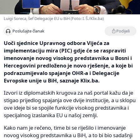
Luigi Soreca, šef Delegacije EU u BiH (Foto: I. Š./Klix.ba)
Podijeli
Poslušajte članak
Uoči sjednice Upravnog odbora Vijeća za
implementaciju mira (PIC) gdje će se raspraviti
imenovanje novog visokog predstavnika u Bosni i
Hercegovini predloženo je novo rješenje, a koje bi
podrazumijevalo spajanje OHR-a i Delegacije
Evropske unije u BiH, saznaje Klix.ba.
Izvori iz diplomatskih krugova za naš portal kažu da je
stigao prijedlog spajanja ove dvije institucije, a u sklopu
ove ideje bi se spojile funkcije visokog predstavnika i
specijalnog izaslanika EU u našoj zemlji.
Kako nam je rečeno, time bi se riješilo i imenovanje
novog visokog predstavnika u BiH, a to bi bio sadašnji