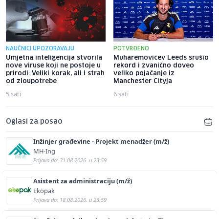
NAUČNICI UPOZORAVAJU
POTVRĐENO
Umjetna inteligencija stvorila
Muharemovićev Leeds srušio
nove viruse koji ne postoje u
rekord i zvanično doveo
prirodi: Veliki korak, ali i strah
veliko pojačanje iz
od zloupotrebe
Manchester Cityja
5 sati
6 sati
Oglasi za posao
Inžinjer građevine - Projekt menadžer (m/ž)
MH-Ing
Prijava do: 31.08.2026. u 23:59
Asistent za administraciju (m/ž)
Ekopak
Prijava do: 18.08.2026. u 23:59