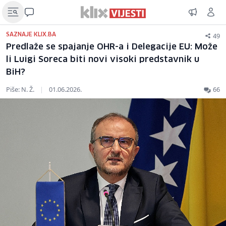
49
SAZNAJE KLIX.BA
Predlaže se spajanje OHR-a i Delegacije EU: Može
li Luigi Soreca biti novi visoki predstavnik u
BiH?
Piše: N. Ž.
|
01.06.2026.
66