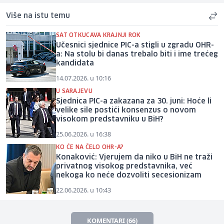
Više na istu temu
SAT OTKUCAVA KRAJNJI ROK
Učesnici sjednice PIC-a stigli u zgradu OHR-
a: Na stolu bi danas trebalo biti i ime trećeg
kandidata
14.07.2026. u 10:16
U SARAJEVU
Sjednica PIC-a zakazana za 30. juni: Hoće li
velike sile postići konsenzus o novom
visokom predstavniku u BiH?
25.06.2026. u 16:38
KO ĆE NA ČELO OHR-A?
Konaković: Vjerujem da niko u BiH ne traži
privatnog visokog predstavnika, već
nekoga ko neće dozvoliti secesionizam
22.06.2026. u 10:43
KOMENTARI (66)