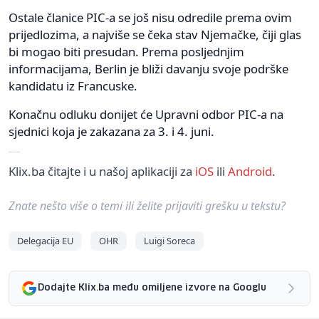
Ostale članice PIC-a se još nisu odredile prema ovim
prijedlozima, a najviše se čeka stav Njemačke, čiji glas
bi mogao biti presudan. Prema posljednjim
informacijama, Berlin je bliži davanju svoje podrške
kandidatu iz Francuske.
Konačnu odluku donijet će Upravni odbor PIC-a na
sjednici koja je zakazana za 3. i 4. juni.
Klix.ba čitajte i u našoj aplikaciji za
iOS
ili
Android
.
Znate nešto više o temi ili želite prijaviti grešku u tekstu?
Delegacija EU
OHR
Luigi Soreca
Dodajte Klix.ba među omiljene izvore na Googlu