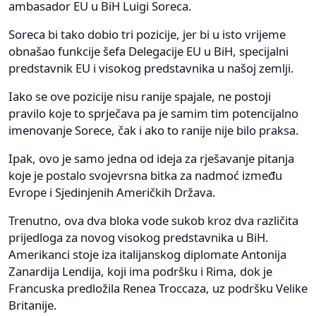
ambasador EU u BiH Luigi Soreca.
Soreca bi tako dobio tri pozicije, jer bi u isto vrijeme
obnašao funkcije šefa Delegacije EU u BiH, specijalni
predstavnik EU i visokog predstavnika u našoj zemlji.
Iako se ove pozicije nisu ranije spajale, ne postoji
pravilo koje to sprječava pa je samim tim potencijalno
imenovanje Sorece, čak i ako to ranije nije bilo praksa.
Ipak, ovo je samo jedna od ideja za rješavanje pitanja
koje je postalo svojevrsna bitka za nadmoć između
Evrope i Sjedinjenih Američkih Država.
Trenutno, ova dva bloka vode sukob kroz dva različita
prijedloga za novog visokog predstavnika u BiH.
Amerikanci stoje iza italijanskog diplomate Antonija
Zanardija Lendija, koji ima podršku i Rima, dok je
Francuska predložila Renea Troccaza, uz podršku Velike
Britanije.