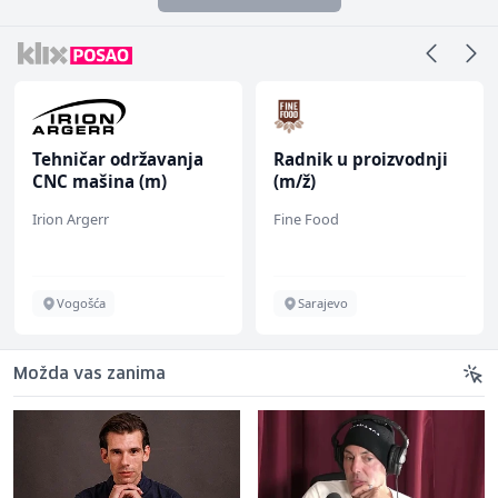
Tehničar održavanja
Radnik u proizvodnji
CNC mašina (m)
(m/ž)
Irion Argerr
Fine Food
Vogošća
Sarajevo
Možda vas zanima