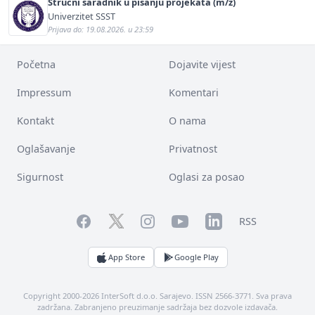
Stručni saradnik u pisanju projekata (m/ž)
Univerzitet SSST
Prijava do: 19.08.2026. u 23:59
Početna
Dojavite vijest
Impressum
Komentari
Kontakt
O nama
Oglašavanje
Privatnost
Sigurnost
Oglasi za posao
Facebook
YouTube
LinkedIn
Twitter
Instagram
RSS
App Store
Google Play
Copyright 2000-2026 InterSoft d.o.o. Sarajevo. ISSN 2566-3771. Sva prava
zadržana. Zabranjeno preuzimanje sadržaja bez dozvole izdavača.