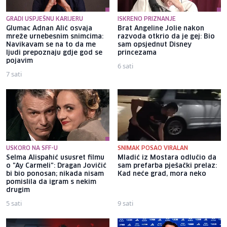
GRADI USPJEŠNU KARIJERU
ISKRENO PRIZNANJE
Glumac Adnan Alić osvaja
Brat Angeline Jolie nakon
mreže urnebesnim snimcima:
razvoda otkrio da je gej: Bio
Navikavam se na to da me
sam opsjednut Disney
ljudi prepoznaju gdje god se
princezama
pojavim
6 sati
7 sati
USKORO NA SFF-U
SNIMAK POSAO VIRALAN
Selma Alispahić ususret filmu
Mladić iz Mostara odlučio da
o "Ay Carmeli": Dragan Jovičić
sam prefarba pješački prelaz:
bi bio ponosan; nikada nisam
Kad neće grad, mora neko
pomislila da igram s nekim
drugim
5 sati
9 sati