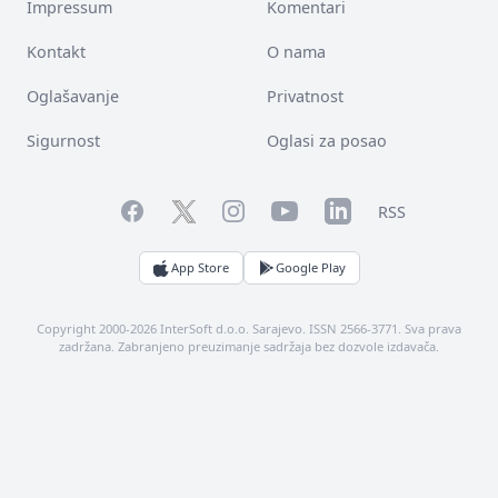
Impressum
Komentari
Kontakt
O nama
Oglašavanje
Privatnost
Sigurnost
Oglasi za posao
Facebook
YouTube
LinkedIn
Twitter
Instagram
RSS
App Store
Google Play
Copyright 2000-2026 InterSoft d.o.o. Sarajevo. ISSN 2566-3771. Sva prava
zadržana. Zabranjeno preuzimanje sadržaja bez dozvole izdavača.