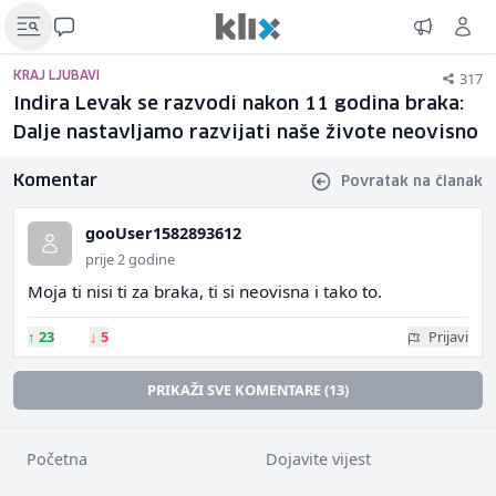
317
KRAJ LJUBAVI
Indira Levak se razvodi nakon 11 godina braka:
Dalje nastavljamo razvijati naše živote neovisno
Komentar
Povratak na članak
gooUser1582893612
prije 2 godine
Moja ti nisi ti za braka, ti si neovisna i tako to.
↑
23
↓
5
Prijavi
PRIKAŽI SVE KOMENTARE (13)
Početna
Dojavite vijest