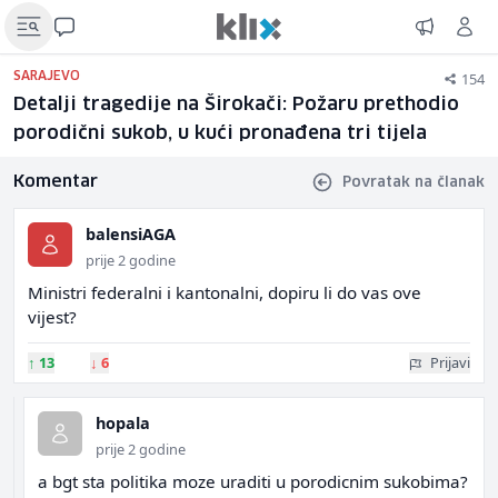
154
SARAJEVO
Detalji tragedije na Širokači: Požaru prethodio
porodični sukob, u kući pronađena tri tijela
Komentar
Povratak na članak
balensiAGA
prije 2 godine
Ministri federalni i kantonalni, dopiru li do vas ove
vijest?
↑
13
↓
6
Prijavi
hopala
prije 2 godine
a bgt sta politika moze uraditi u porodicnim sukobima?