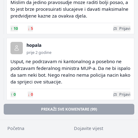
Mislim da jedino pravosudje moze raditi bolji posao, a
to jest brze procesuirati slucajeve i davati maksimalne
predvidjene kazne za ovakva djela.
↑
10
↓
5
Prijavi
hopala
prije 2 godine
Usput, ne podrzavam ni kantonalnog a posebno ne
podrzavam federalnog ministra MUP-a. Da ne bi ispalo
da sam neki bot. Nego realno nema policija nacin kako
da sprijeci ove situacije.
↑
0
↓
0
Prijavi
PRIKAŽI SVE KOMENTARE (99)
Početna
Dojavite vijest