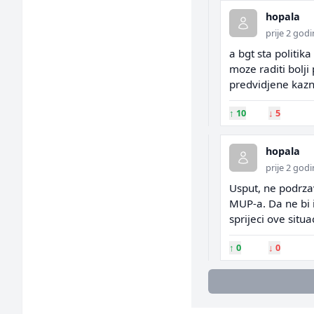
hopala
prije 2 god
a bgt sta politi
moze raditi bolji
predvidjene kazn
↑
10
↓
5
hopala
prije 2 god
Usput, ne podrz
MUP-a. Da ne bi 
sprijeci ove situac
↑
0
↓
0