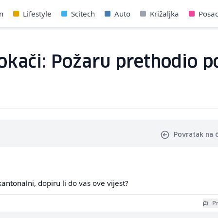
n
Lifestyle
Scitech
Auto
Križaljka
Posa
rokači: Požaru prethodio p
Povratak na 
 kantonalni, dopiru li do vas ove vijest?
Pr