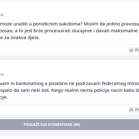
ine
ka moze uraditi u porodicnim sukobima? Mislim da jedino pravos
 posao, a to jest brze procesuirati slucajeve i davati maksimalne
e za ovakva djela.
Pr
ine
avam ni kantonalnog a posebno ne podrzavam federalnog minis
ispalo da sam neki bot. Nego realno nema policija nacin kako d
ije.
Pr
PRIKAŽI SVE KOMENTARE (99)