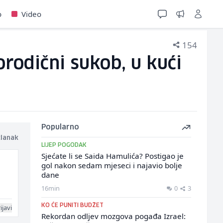
o
Video
154
orodični sukob, u kući
Popularno
članak
LIJEP POGODAK
Sjećate li se Saida Hamulića? Postigao je
gol nakon sedam mjeseci i najavio bolje
dane
16min
0
3
KO ĆE PUNITI BUDŽET
ijavi
Rekordan odljev mozgova pogađa Izrael: