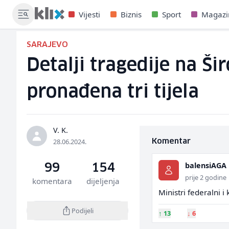
Vijesti
Biznis
Sport
Magazi
SARAJEVO
Detalji tragedije na Ši
pronađena tri tijela
V. K.
28.06.2024.
Komentar
balensiAGA
99
154
prije 2 godine
komentara
dijeljenja
Ministri federalni i
Podijeli
↑
13
↓
6