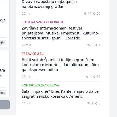
Državu napuštaju najbogatiji i
najobrazovaniji građani
20min
17
25
udje
KULTURA SPAJA GENERACIJE
Završava Internacionalni festival
prijateljstva: Muzika, umjetnost i kulturno-
sportski susreti ispunili Goražde
ijavi
22min
0
1
TRZAVICE U EU
Bukti sukob Španije i Italije o graničnim
kontrolama: Madrid izdao ultimatum, Rim
ga ekspresno odbio
tra
a
27min
4
10
KONTROVERZNA OBJAVA
Šala ili ipak ne? Enes Kanter najavio da će
ijavi
zaigrati žensku košarku u Americi
44min
2
0