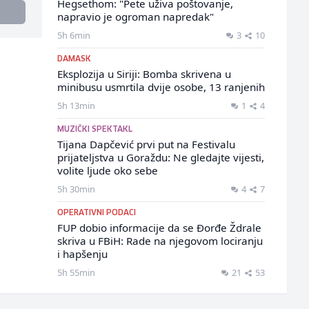
Hegsethom: "Pete uživa poštovanje,
napravio je ogroman napredak"
5h 6min
3
10
DAMASK
Eksplozija u Siriji: Bomba skrivena u
minibusu usmrtila dvije osobe, 13 ranjenih
5h 13min
1
4
MUZIČKI SPEKTAKL
Tijana Dapčević prvi put na Festivalu
prijateljstva u Goraždu: Ne gledajte vijesti,
volite ljude oko sebe
5h 30min
4
7
OPERATIVNI PODACI
FUP dobio informacije da se Đorđe Ždrale
skriva u FBiH: Rade na njegovom lociranju
i hapšenju
5h 55min
21
53