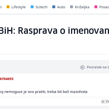
n
Lifestyle
Scitech
Auto
Križaljka
Posa
BiH: Rasprava o imenovan
Povratak na 
6704693
joj nemoguce je ovo pratiti, treba bit baš mazohista
Pr