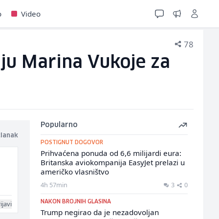
o
Video
78
ju Marina Vukoje za
Popularno
članak
POSTIGNUT DOGOVOR
Prihvaćena ponuda od 6,6 milijardi eura:
Britanska aviokompanija EasyJet prelazi u
američko vlasništvo
4h 57min
3
0
NAKON BROJNIH GLASINA
ijavi
Trump negirao da je nezadovoljan