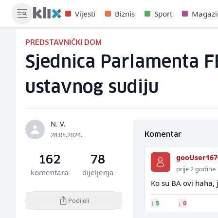
Vijesti
Biznis
Sport
Magazi
PREDSTAVNIČKI DOM
Sjednica Parlamenta F
ustavnog sudiju
N. V.
28.05.2024.
Komentar
gooUser167
162
78
prije 2 godine
komentara
dijeljenja
Ko su BA ovi haha, 
Podijeli
↑
5
↓
0