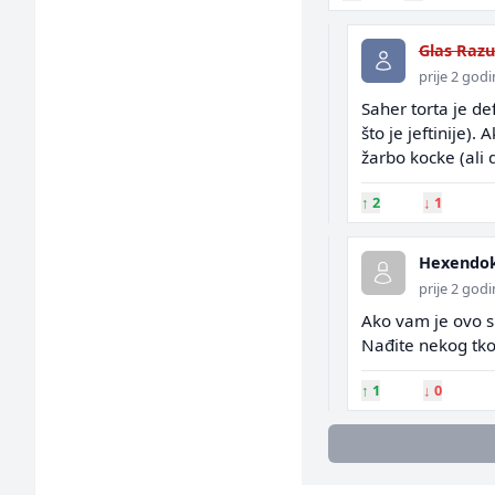
Glas Raz
prije 2 god
Saher torta je de
što je jeftinije)
žarbo kocke (ali 
↑
2
↓
1
Hexendok
prije 2 god
Ako vam je ovo sm
Nađite nekog tko
↑
1
↓
0