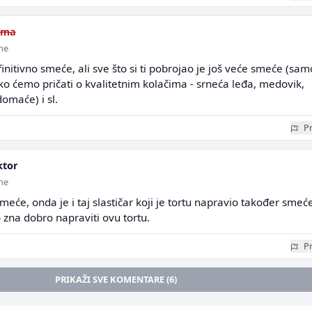
uma
ine
finitivno smeće, ali sve što si ti pobrojao je još veće smeće (sam
. Ako ćemo pričati o kvalitetnim kolačima - srneća leđa, medovik,
domaće) i sl.
Pr
tor
ine
eće, onda je i taj slastičar koji je tortu napravio također smeće
 zna dobro napraviti ovu tortu.
Pr
PRIKAŽI SVE KOMENTARE (6)