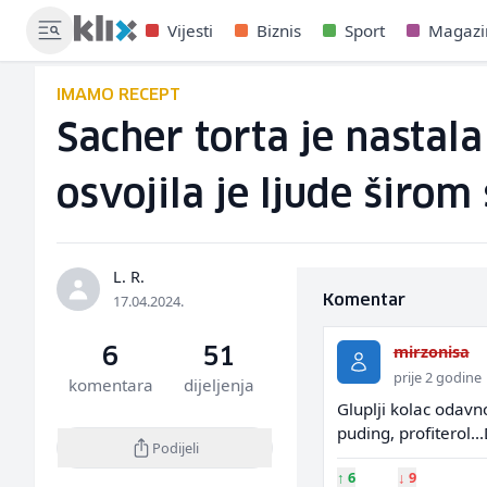
Vijesti
Biznis
Sport
Magazi
IMAMO RECEPT
Sacher torta je nastal
osvojila je ljude širom 
L. R.
17.04.2024.
Komentar
mirzonisa
6
51
prije 2 godine
komentara
dijeljenja
Gluplji kolac odavn
puding, profiterol..
Podijeli
↑
6
↓
9