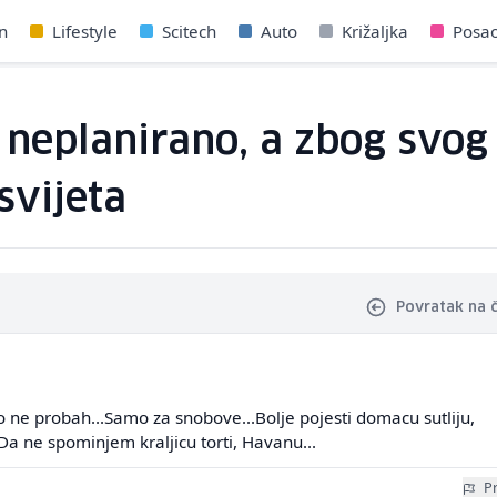
n
Lifestyle
Scitech
Auto
Križaljka
Posa
a neplanirano, a zbog svo
svijeta
Povratak na 
o ne probah...Samo za snobove...Bolje pojesti domacu sutliju,
.Da ne spominjem kraljicu torti, Havanu...
Pr