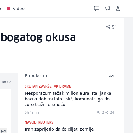
o
Video
51
g bogatog okusa
Popularno
članak
SRETAN ZAVRŠETAK DRAME
Nesporazum težak milion eura: Italijanka
bacila dobitni loto listić, komunalci ga do
zore tražili u smeću
5h 1min
2
24
NAVODI REUTERS
Iran zaprijetio da će ciljati zemlje
ijavi