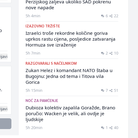
Perzijskog zaljeva ukoliko SAD pokrenu
nove napade
5h 4min
6
22
IZAZOVNO TRŽIŠTE
o
Izraelci troše rekordne količine goriva
uprkos rastu cijena, posljedice zatvaranja
Hormuza sve izraženije
5h 7min
2
10
ijavi
RAZGOVARALI S NAČELNIKOM
Zukan Helez i komandant NATO štaba u
Bugojnu: Jedna od tema i Titova vila
Gorica
.
5h 15min
7
51
NOĆ ZA PAMĆENJE
Dubioza kolektiv zapalila Goražde, Brano
ijavi
poručio: Wacken je velik, ali ovdje je
ljudskije
5h 20min
1
40