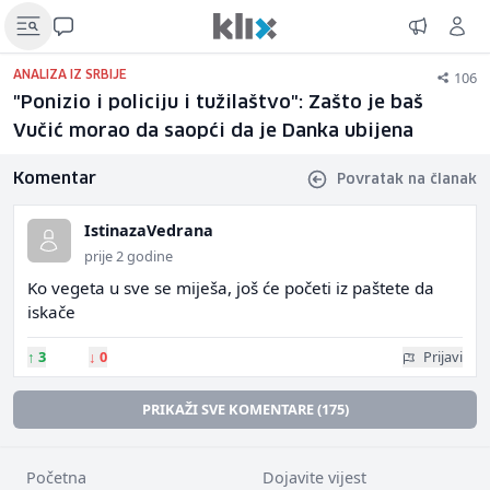
106
ANALIZA IZ SRBIJE
"Ponizio i policiju i tužilaštvo": Zašto je baš
Vučić morao da saopći da je Danka ubijena
Komentar
Povratak na članak
IstinazaVedrana
prije 2 godine
Ko vegeta u sve se miješa, još će početi iz paštete da
iskače
↑
3
↓
0
Prijavi
PRIKAŽI SVE KOMENTARE (175)
Početna
Dojavite vijest