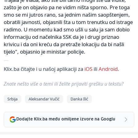
zašto je on objavio pa ne vidim ništa sporno. Pre toga
smo se mi jutros rano, sa jednim našim saopštenjem,
obratili javnosti, objasnili šta u tom trenutku od istrage
radimo. U momentu kad smo ušli u salu ja sam dobio
informaciju od načelnika SSK da je i drugi priznao
krivicu i da oni kreću da pretraže lokaciju da bi našli
tijelo", objasnio je ministar policije.
Klix.ba čitajte i u našoj aplikaciji za
iOS
ili
Android
.
Znate nešto više o temi ili želite prijaviti grešku u tekstu?
Srbija
Aleksandar Vučić
Danka Ilić
Dodajte Klix.ba među omiljene izvore na Googlu