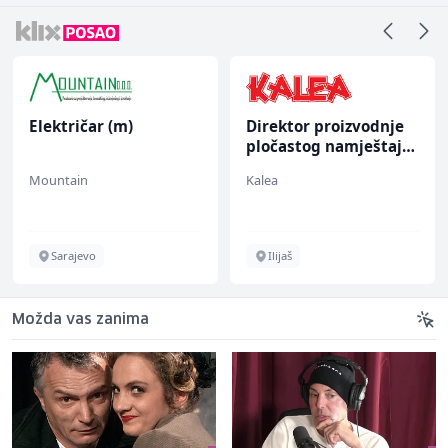
Električar (m)
Direktor proizvodnje
pločastog namještaja
(m/ž)
Mountain
Kalea
Sarajevo
Ilijaš
Možda vas zanima