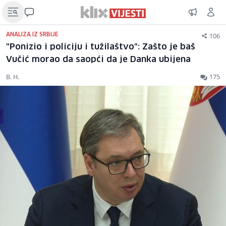
106
ANALIZA IZ SRBIJE
"Ponizio i policiju i tužilaštvo": Zašto je baš
Vučić morao da saopći da je Danka ubijena
B. H.
175