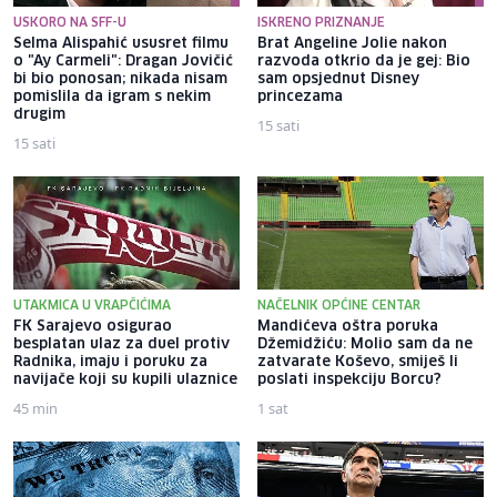
USKORO NA SFF-U
ISKRENO PRIZNANJE
Selma Alispahić ususret filmu
Brat Angeline Jolie nakon
o "Ay Carmeli": Dragan Jovičić
razvoda otkrio da je gej: Bio
bi bio ponosan; nikada nisam
sam opsjednut Disney
pomislila da igram s nekim
princezama
drugim
15 sati
15 sati
UTAKMICA U VRAPČIĆIMA
NAČELNIK OPĆINE CENTAR
FK Sarajevo osigurao
Mandićeva oštra poruka
besplatan ulaz za duel protiv
Džemidžiću: Molio sam da ne
Radnika, imaju i poruku za
zatvarate Koševo, smiješ li
navijače koji su kupili ulaznice
poslati inspekciju Borcu?
45 min
1 sat