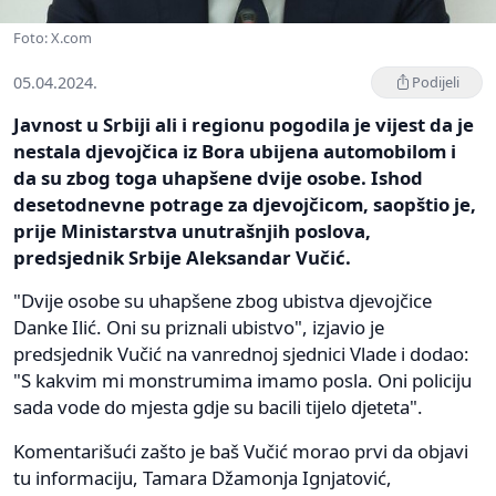
Foto: X.com
05.04.2024.
Podijeli
Javnost u Srbiji ali i regionu pogodila je vijest da je
nestala djevojčica iz Bora ubijena automobilom i
da su zbog toga uhapšene dvije osobe. Ishod
desetodnevne potrage za djevojčicom, saopštio je,
prije Ministarstva unutrašnjih poslova,
predsjednik Srbije Aleksandar Vučić.
"Dvije osobe su uhapšene zbog ubistva djevojčice
Danke Ilić. Oni su priznali ubistvo", izjavio je
predsjednik Vučić na vanrednoj sjednici Vlade i dodao:
"S kakvim mi monstrumima imamo posla. Oni policiju
sada vode do mjesta gdje su bacili tijelo djeteta".
Komentarišući zašto je baš Vučić morao prvi da objavi
tu informaciju, Tamara Džamonja Ignjatović,