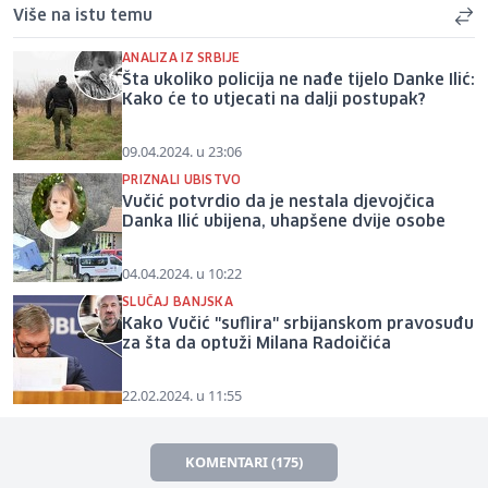
Više na istu temu
ANALIZA IZ SRBIJE
Šta ukoliko policija ne nađe tijelo Danke Ilić:
Kako će to utjecati na dalji postupak?
09.04.2024. u 23:06
PRIZNALI UBISTVO
Vučić potvrdio da je nestala djevojčica
Danka Ilić ubijena, uhapšene dvije osobe
04.04.2024. u 10:22
SLUČAJ BANJSKA
Kako Vučić "suflira" srbijanskom pravosuđu
za šta da optuži Milana Radoičića
22.02.2024. u 11:55
KOMENTARI (175)