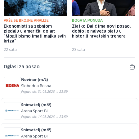
VRŠE SE BROJNE ANALIZE
BOGATA PONUDA
Ekonomisti sa zebnjom
Zlatko Dalić ima novi posao,
gledaju u američki dolar:
dobio je najveću platu u
"Mogli bismo imati majku svih
historiji hrvatskih trenera
kriza"
22 sata
23 sata
Oglasi za posao
Novinar (m/ž)
Slobodna Bosna
Prijava do: 31.08.2026. u 23:59
Snimatelj (m/ž)
Arena Sport BH
Prijava do: 14.08.2026. u 23:59
Snimatelj (m/ž)
Arena Sport BH