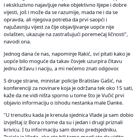
i ekskluzivno najavljuje neke objektivno lijepe i dobre
vijesti, još i može da se razumije, mada ne i da se
opravda, ali njegova potreba da prvi saopći i
najužasniju vijest za čije objavljivanje uopće nije
ovlašten, ukazuje na zastrašujući poremećaj ličnosti",
navodi ona.
Jednog dana će nas, napominje Rakić, svi pitati kako je
uopće bilo moguće da takav čovjek uzurpira čitavu
jednu državu i naciju, a mi nećemo znati odgovor.
S druge strane, ministar policije Bratislav Gašić, na
konferenciji za novinare koja je održana tek oko 15 sati,
kaže da ne vidi ništa sporno u tome što je Vučić prvi
objavio informaciju o ishodu nestanka male Danke.
"U trenutku kada je krenula sjednica Vlade ja sam dobio
izvještaj iz Bora o tome da su i jedan i drugi priznali
krivicu. I tu informaciju sam donio predsjedniku.
Trajala je Vlada, ako ste bili tamo mogli ste da vidite,