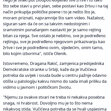
što sebe stavi u prvi plan, sebe postavi kao žrtvu i na taj
način prikuplja političke poene i to je nešto što je,
moram priznati, najsramnije što sam video. Nažalost,
siguran sam da će on sa takvim nedostojnim i
sramotnim ponašanjem nastaviti jer je samo rejting
bitan za njega. Sve ostalo je nebitno, sve je podređeno
rejtingu, sve je podređeno njegovom prikazivanju kao
žrtve i sve je podređeno ovim, sljedećim, onim tamo,
bilo kojim izborima", ističe Olenik.
Istovremeno, Dragana Rakić, zamjenica predsjednika
Demokratske stranke u Srbiji, kaže da je Vučićeva
potreba da uvijek i svuda bude u centru pažnje odavno
otišla u patologiju kakvu nismo do sada imali priliku da
vidimo u javnom i političkom životu.
"Njemu za ovakve stvari ne treba ni nekakva posebna
snaga, ni hrabrost. Dovoljno mu je to što nema
nikakvog stida. Vučićeva potreba da se hvali uspjesima