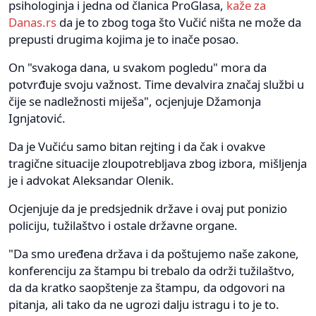
psihologinja i jedna od članica ProGlasa,
kaže za
Danas.rs
da je to zbog toga što Vučić ništa ne može da
prepusti drugima kojima je to inače posao.
On "svakoga dana, u svakom pogledu" mora da
potvrđuje svoju važnost. Time devalvira značaj službi u
čije se nadležnosti miješa", ocjenjuje Džamonja
Ignjatović.
Da je Vučiću samo bitan rejting i da čak i ovakve
tragične situacije zloupotrebljava zbog izbora, mišljenja
je i advokat Aleksandar Olenik.
Ocjenjuje da je predsjednik države i ovaj put ponizio
policiju, tužilaštvo i ostale državne organe.
"Da smo uređena država i da poštujemo naše zakone,
konferenciju za štampu bi trebalo da održi tužilaštvo,
da da kratko saopštenje za štampu, da odgovori na
pitanja, ali tako da ne ugrozi dalju istragu i to je to.