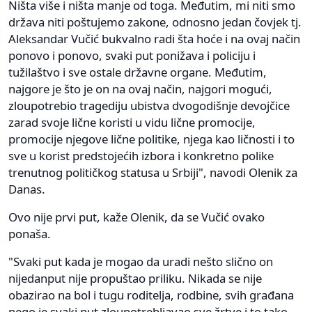
Ništa više i ništa manje od toga. Međutim, mi niti smo
država niti poštujemo zakone, odnosno jedan čovjek tj.
Aleksandar Vučić bukvalno radi šta hoće i na ovaj način
ponovo i ponovo, svaki put ponižava i policiju i
tužilaštvo i sve ostale državne organe. Međutim,
najgore je što je on na ovaj način, najgori mogući,
zloupotrebio tragediju ubistva dvogodišnje devojčice
zarad svoje lične koristi u vidu lične promocije,
promocije njegove lične politike, njega kao ličnosti i to
sve u korist predstojećih izbora i konkretno polike
trenutnog političkog statusa u Srbiji", navodi Olenik za
Danas.
Ovo nije prvi put, kaže Olenik, da se Vučić ovako
ponaša.
"Svaki put kada je mogao da uradi nešto slično on
nijedanput nije propuštao priliku. Nikada se nije
obazirao na bol i tugu roditelja, rodbine, svih građana
nego je svaki put zloupotrebljavao sve žrtve i to tako