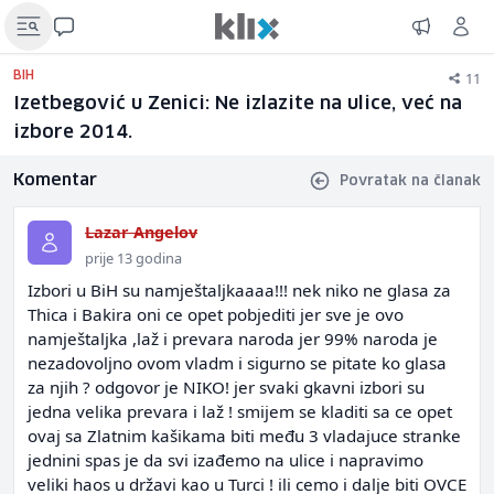
11
BIH
Izetbegović u Zenici: Ne izlazite na ulice, već na
izbore 2014.
Komentar
Povratak na članak
Lazar Angelov
prije 13 godina
Izbori u BiH su namještaljkaaaa!!! nek niko ne glasa za
Thica i Bakira oni ce opet pobjediti jer sve je ovo
namještaljka ,laž i prevara naroda jer 99% naroda je
nezadovoljno ovom vladm i sigurno se pitate ko glasa
za njih ? odgovor je NIKO! jer svaki gkavni izbori su
jedna velika prevara i laž ! smijem se kladiti sa ce opet
ovaj sa Zlatnim kašikama biti među 3 vladajuce stranke
jednini spas je da svi izađemo na ulice i napravimo
veliki haos u državi kao u Turci ! ili cemo i dalje biti OVCE