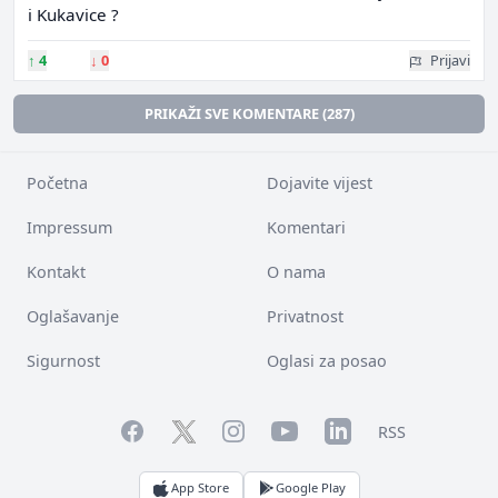
i Kukavice ?
↑
4
↓
0
Prijavi
PRIKAŽI SVE KOMENTARE (287)
Početna
Dojavite vijest
Impressum
Komentari
Kontakt
O nama
Oglašavanje
Privatnost
Sigurnost
Oglasi za posao
Facebook
YouTube
LinkedIn
Twitter
Instagram
RSS
App Store
Google Play