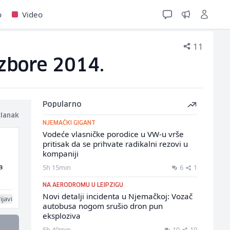
o
Video
11
 izbore 2014.
Popularno
članak
NJEMAČKI GIGANT
Vodeće vlasničke porodice u VW-u vrše
pritisak da se prihvate radikalni rezovi u
kompaniji
a
5h 15min
6
1
NA AERODROMU U LEIPZIGU
Novi detalji incidenta u Njemačkoj: Vozač
ijavi
autobusa nogom srušio dron pun
eksploziva
5h 40min
10
19