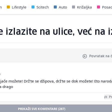
n
Lifestyle
Scitech
Auto
Križaljka
Posa
e izlazite na ulice, već na
Povratak na 
a
o jače možete! Drž'te se džipova, drž'te se dok možete! Eto narod
za drago
Pr
PRIKAŽI SVE KOMENTARE (287)