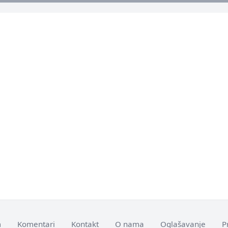
m
Komentari
Kontakt
O nama
Oglašavanje
P