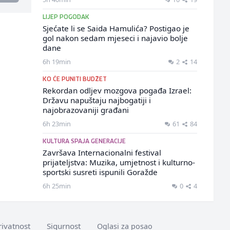
LIJEP POGODAK
Sjećate li se Saida Hamulića? Postigao je
gol nakon sedam mjeseci i najavio bolje
dane
6h 19min
2
14
KO ĆE PUNITI BUDŽET
Rekordan odljev mozgova pogađa Izrael:
Državu napuštaju najbogatiji i
najobrazovaniji građani
6h 23min
61
84
KULTURA SPAJA GENERACIJE
Završava Internacionalni festival
prijateljstva: Muzika, umjetnost i kulturno-
sportski susreti ispunili Goražde
6h 25min
0
4
rivatnost
Sigurnost
Oglasi za posao