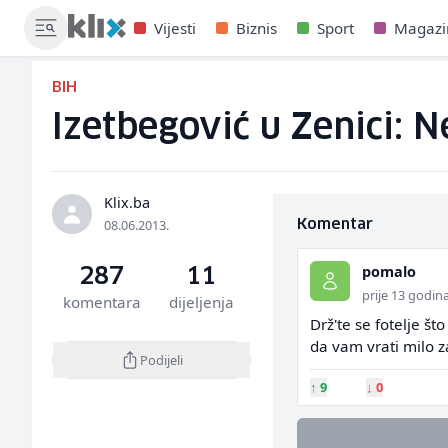
Vijesti
Biznis
Sport
Magazi
BIH
Izetbegović u Zenici: N
Klix.ba
08.06.2013.
Komentar
pomalo
287
11
prije 13 godin
komentara
dijeljenja
Drž'te se fotelje št
da vam vrati milo 
Podijeli
↑
9
↓
0