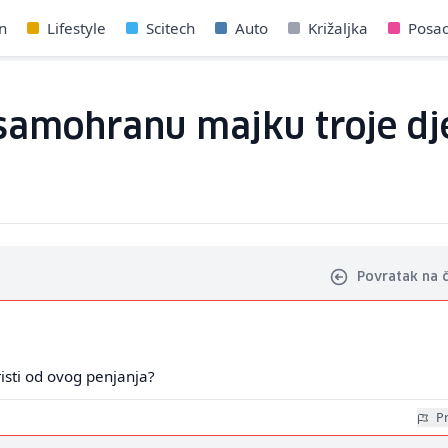
n
Lifestyle
Scitech
Auto
Križaljka
Posa
 samohranu majku troje d
Povratak na 
isti od ovog penjanja?
Pr