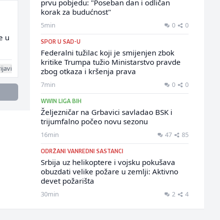
prvu pobjedu: "Poseban dan i odličan
korak za budućnost"
5min
0
0
e u
SPOR U SAD-U
Federalni tužilac koji je smijenjen zbok
kritike Trumpa tužio Ministarstvo pravde
ijavi
zbog otkaza i kršenja prava
7min
0
0
WWIN LIGA BIH
Željezničar na Grbavici savladao BSK i
trijumfalno počeo novu sezonu
16min
47
85
ODRŽANI VANREDNI SASTANCI
Srbija uz helikoptere i vojsku pokušava
obuzdati velike požare u zemlji: Aktivno
devet požarišta
30min
2
4