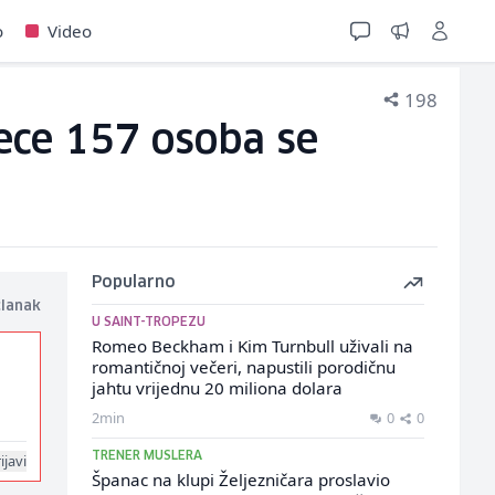
o
Video
198
jece 157 osoba se
Popularno
članak
U SAINT-TROPEZU
Romeo Beckham i Kim Turnbull uživali na
romantičnoj večeri, napustili porodičnu
jahtu vrijednu 20 miliona dolara
2min
0
0
TRENER MUSLERA
ijavi
Španac na klupi Željezničara proslavio