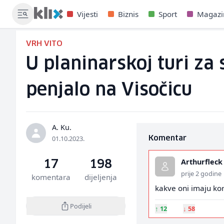
Vijesti
Biznis
Sport
Magazi
VRH VITO
U planinarskoj turi za
penjalo na Visočicu
A. Ku.
01.10.2023.
Komentar
Arthurfleck
17
198
prije 2 godine
komentara
dijeljenja
kakve oni imaju kor
Podijeli
↑
12
↓
58