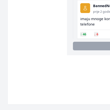
BannedN
prije 2 god
imaju mnoge koris
telefone
↑
46
↓
6