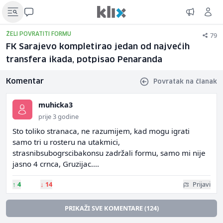
79
ŽELI POVRATITI FORMU
FK Sarajevo kompletirao jedan od najvećih
transfera ikada, potpisao Penaranda
Komentar
Povratak na članak
muhicka3
prije 3 godine
Sto toliko stranaca, ne razumijem, kad mogu igrati
samo tri u rosteru na utakmici,
strasnibsubogrscibakonsu zadržali formu, samo mi nije
jasno 4 crnca, Gruzijac....
↑
4
↓
14
Prijavi
PRIKAŽI SVE KOMENTARE (124)