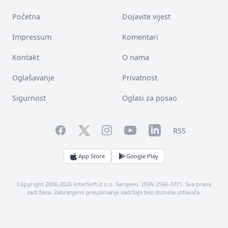
Početna
Dojavite vijest
Impressum
Komentari
Kontakt
O nama
Oglašavanje
Privatnost
Sigurnost
Oglasi za posao
Facebook
YouTube
LinkedIn
Twitter
Instagram
RSS
App Store
Google Play
Copyright 2000-2026 InterSoft d.o.o. Sarajevo. ISSN 2566-3771. Sva prava
zadržana. Zabranjeno preuzimanje sadržaja bez dozvole izdavača.