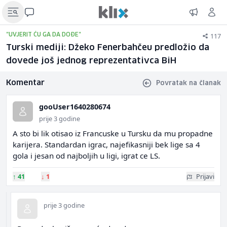
117
"UVJERIT ĆU GA DA DOĐE"
Turski mediji: Džeko Fenerbahčeu predložio da
dovede još jednog reprezentativca BiH
Komentar
Povratak na članak
gooUser1640280674
prije 3 godine
A sto bi lik otisao iz Francuske u Tursku da mu propadne
karijera. Standardan igrac, najefikasniji bek lige sa 4
gola i jesan od najboljih u ligi, igrat ce LS.
↑
41
↓
1
Prijavi
prije 3 godine