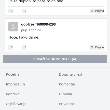
Pa za duplo više para će da ode.
↑
3
↓
2
Prijavi
gooUser1680984293
prije 3 godine
Hoće, kako da ne.
↑
3
↓
0
Prijavi
PRIKAŽI SVE KOMENTARE (44)
Početna
Dojavite vijest
Impressum
Komentari
Kontakt
O nama
Oglašavanje
Privatnost