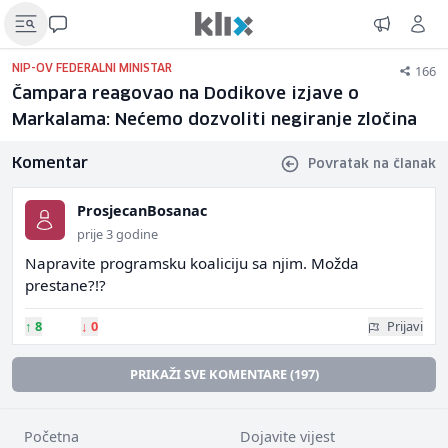
166
NIP-OV FEDERALNI MINISTAR
Čampara reagovao na Dodikove izjave o
Markalama: Nećemo dozvoliti negiranje zločina
Komentar
Povratak na članak
ProsjecanBosanac
prije 3 godine
Napravite programsku koaliciju sa njim. Možda
prestane?!?
↑
8
↓
0
Prijavi
PRIKAŽI SVE KOMENTARE (197)
Početna
Dojavite vijest