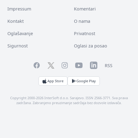
Impressum
Komentari
Kontakt
O nama
Oglašavanje
Privatnost
Sigurnost
Oglasi za posao
Facebook
YouTube
LinkedIn
Twitter
Instagram
RSS
App Store
Google Play
Copyright 2000-2026 InterSoft d.o.o. Sarajevo. ISSN 2566-3771. Sva prava
zadržana. Zabranjeno preuzimanje sadržaja bez dozvole izdavača.