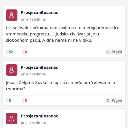
ProsjecanBosanac
prije 1 sedmicu
Lik se hvali zločinima nad civilima i to mediji prenose k'o
vremensku prognozu... Ljudska civilizacija je u
slobodnom padu. A dna nema ni na vidiku.
↑
52
↓
4
Prijavi
ProsjecanBosanac
prije 1 sedmicu
Jesu li Željana Zovko i njoj slični među tim 'relevantnim'
izvorima?
↑
0
↓
0
Prijavi
ProsjecanBosanac
prije 1 sedmicu