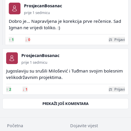
ProsjecanBosanac
prije 1 sedmicu
Dobro je... Napravljena je korekcija prve rečenice. Sad
Igman ne vrijedi toliko. :)
↑
1
↓
0
Prijavi
ProsjecanBosanac
prije 1 sedmicu
Jugoslaviju su srušili Milošević i Tuđman svojim bolesnim
velikodržavnim projektima.
↑
2
↓
1
Prijavi
PRIKAŽI JOŠ KOMENTARA
Početna
Dojavite vijest