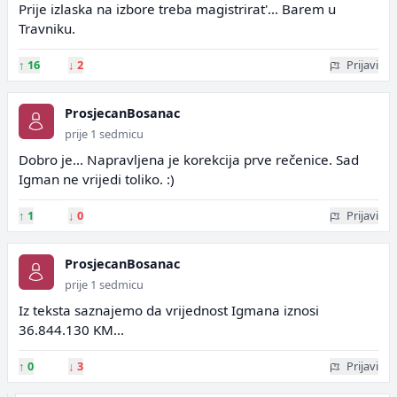
Prije izlaska na izbore treba magistrirat'... Barem u
Travniku.
↑
16
↓
2
Prijavi
ProsjecanBosanac
prije 1 sedmicu
Dobro je... Napravljena je korekcija prve rečenice. Sad
Igman ne vrijedi toliko. :)
↑
1
↓
0
Prijavi
ProsjecanBosanac
prije 1 sedmicu
Iz teksta saznajemo da vrijednost Igmana iznosi
36.844.130 KM...
↑
0
↓
3
Prijavi