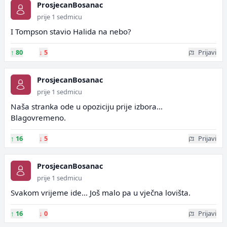
ProsjecanBosanac
prije 1 sedmicu
I Tompson stavio Halida na nebo?
↑
80
↓
5
Prijavi
ProsjecanBosanac
prije 1 sedmicu
Naša stranka ode u opoziciju prije izbora...
Blagovremeno.
↑
16
↓
5
Prijavi
ProsjecanBosanac
prije 1 sedmicu
Svakom vrijeme ide... Još malo pa u vječna lovišta.
↑
16
↓
0
Prijavi