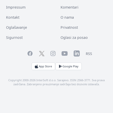
Impressum
Komentari
Kontakt
O nama
Oglašavanje
Privatnost
Sigurnost
Oglasi za posao
Facebook
YouTube
LinkedIn
Twitter
Instagram
RSS
App Store
Google Play
Copyright 2000-2026 InterSoft d.o.o. Sarajevo. ISSN 2566-3771. Sva prava
zadržana. Zabranjeno preuzimanje sadržaja bez dozvole izdavača.