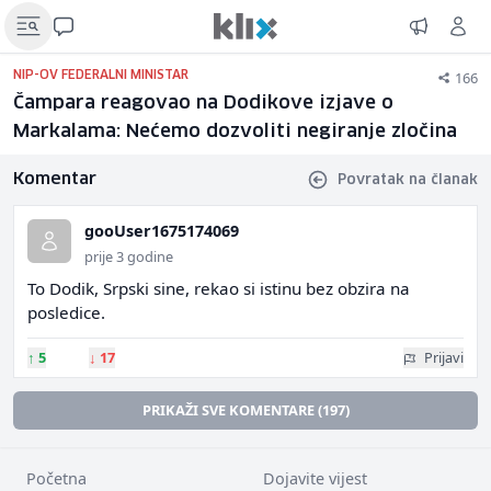
166
NIP-OV FEDERALNI MINISTAR
Čampara reagovao na Dodikove izjave o
Markalama: Nećemo dozvoliti negiranje zločina
Komentar
Povratak na članak
gooUser1675174069
prije 3 godine
To Dodik, Srpski sine, rekao si istinu bez obzira na
posledice.
↑
5
↓
17
Prijavi
PRIKAŽI SVE KOMENTARE (197)
Početna
Dojavite vijest