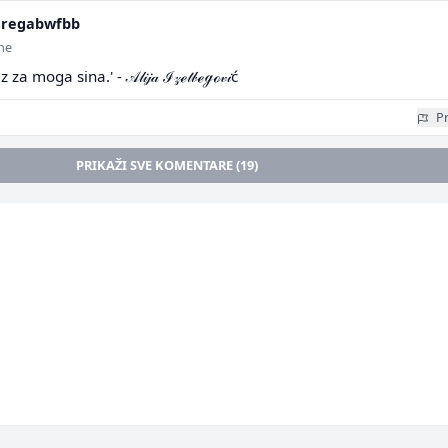
aregabwfbb
ine
za moga sina.' - 𝒜𝓁𝒾𝒿𝒶 ℐ𝓏ℯ𝓉𝒷ℯℊℴ𝓋𝒾ć
Pr
PRIKAŽI SVE KOMENTARE (19)