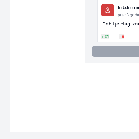
hrtshrrn
prije 3 god
'Debil je blag izraz 
↑
21
↓
6