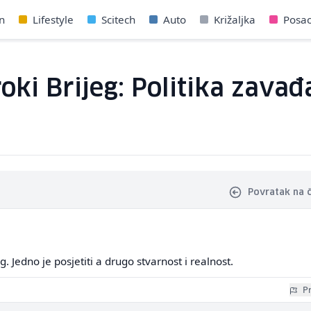
n
Lifestyle
Scitech
Auto
Križaljka
Posa
oki Brijeg: Politika zavađa
Povratak na 
 Jedno je posjetiti a drugo stvarnost i realnost.
Pr