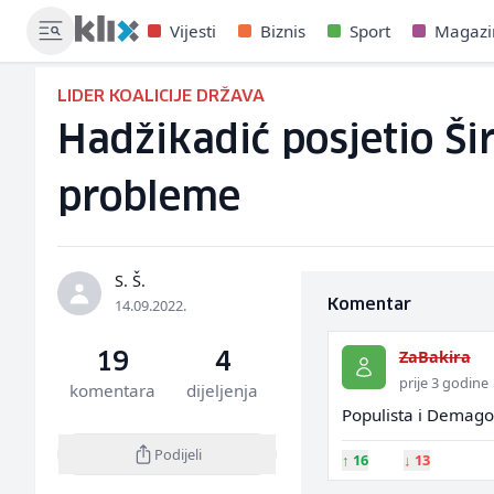
Vijesti
Biznis
Sport
Magazi
LIDER KOALICIJE DRŽAVA
Hadžikadić posjetio Šir
probleme
S. Š.
14.09.2022.
Komentar
ZaBakira
19
4
prije 3 godine
komentara
dijeljenja
Populista i Demagog.
Podijeli
↑
16
↓
13