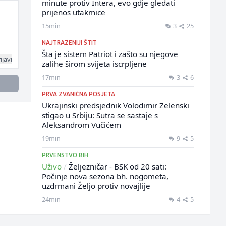
minute protiv Intera, evo gdje gledati
prijenos utakmice
15min
3
25
NAJTRAŽENIJI ŠTIT
Šta je sistem Patriot i zašto su njegove
ijavi
zalihe širom svijeta iscrpljene
17min
3
6
PRVA ZVANIČNA POSJETA
Ukrajinski predsjednik Volodimir Zelenski
stigao u Srbiju: Sutra se sastaje s
Aleksandrom Vučićem
19min
9
5
PRVENSTVO BIH
Uživo
/
Željezničar - BSK od 20 sati:
Počinje nova sezona bh. nogometa,
uzdrmani Željo protiv novajlije
24min
4
5