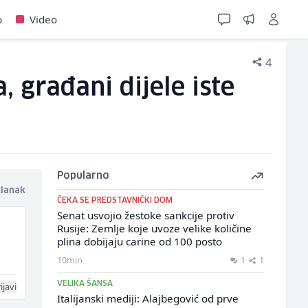
o
Video
4
, građani dijele iste
Popularno
članak
ČEKA SE PREDSTAVNIČKI DOM
Senat usvojio žestoke sankcije protiv
Rusije: Zemlje koje uvoze velike količine
plina dobijaju carine od 100 posto
10min
1
1
VELIKA ŠANSA
ijavi
Italijanski mediji: Alajbegović od prve