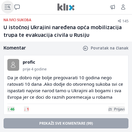
145
NA IVICI SUKOBA
U istočnoj Ukrajini naređena opća mobilizacija
trupa te evakuacija civila u Rusiju
Komentar
Povratak na članak
profic
prije 4 godine
Da je dobro nije bolje pregovarati 10 godina nego
ratovati 10 dana .Ako dodje do otvorenog sukoba svi ce
ispastati najvise narod tamo u Ukrajini ali bogami i sva
Evropa jer ce doci do raznih poremecaja u robama
↑
46
↓
1
Prijavi
PRIKAŽI SVE KOMENTARE (99)