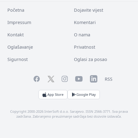
Početna
Dojavite vijest
Impressum
Komentari
Kontakt
O nama
Oglašavanje
Privatnost
Sigurnost
Oglasi za posao
Facebook
YouTube
LinkedIn
Twitter
Instagram
RSS
App Store
Google Play
Copyright 2000-2026 InterSoft d.o.o. Sarajevo. ISSN 2566-3771. Sva prava
zadržana. Zabranjeno preuzimanje sadržaja bez dozvole izdavača.