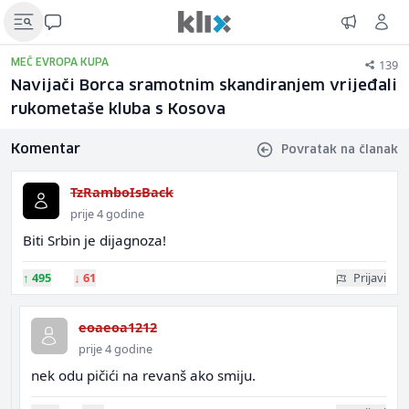
139
MEČ EVROPA KUPA
Navijači Borca sramotnim skandiranjem vrijeđali
rukometaše kluba s Kosova
Komentar
Povratak na članak
TzRamboIsBack
prije 4 godine
Biti Srbin je dijagnoza!
↑
495
↓
61
Prijavi
eoaeoa1212
prije 4 godine
nek odu pičići na revanš ako smiju.