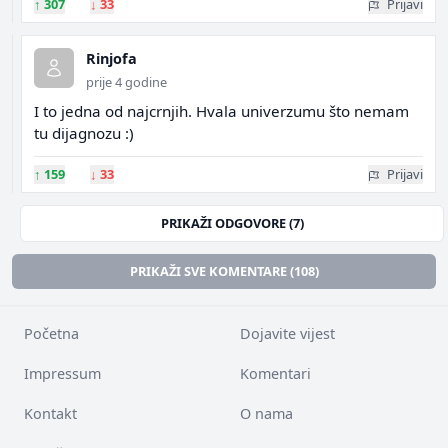
↑
307
↓
33
Prijavi
Rinjofa
prije 4 godine
I to jedna od najcrnjih. Hvala univerzumu što nemam
tu dijagnozu :)
↑
159
↓
33
Prijavi
PRIKAŽI ODGOVORE (7)
PRIKAŽI SVE KOMENTARE (108)
Početna
Dojavite vijest
Impressum
Komentari
Kontakt
O nama