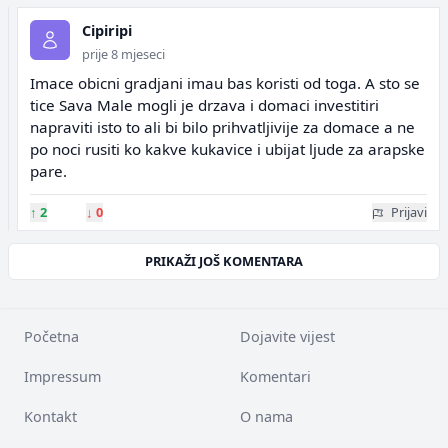
Cipiripi
prije 8 mjeseci
Imace obicni gradjani imau bas koristi od toga. A sto se
tice Sava Male mogli je drzava i domaci investitiri
napraviti isto to ali bi bilo prihvatljivije za domace a ne
po noci rusiti ko kakve kukavice i ubijat ljude za arapske
pare.
↑
2
↓
0
Prijavi
PRIKAŽI JOŠ KOMENTARA
Početna
Dojavite vijest
Impressum
Komentari
Kontakt
O nama