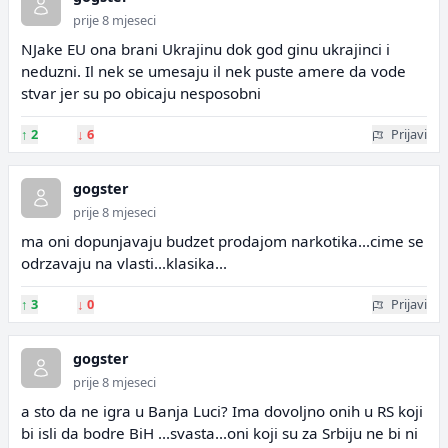
prije 8 mjeseci
NJake EU ona brani Ukrajinu dok god ginu ukrajinci i
neduzni. Il nek se umesaju il nek puste amere da vode
stvar jer su po obicaju nesposobni
↑
2
↓
6
Prijavi
gogster
prije 8 mjeseci
ma oni dopunjavaju budzet prodajom narkotika...cime se
odrzavaju na vlasti...klasika...
↑
3
↓
0
Prijavi
gogster
prije 8 mjeseci
a sto da ne igra u Banja Luci? Ima dovoljno onih u RS koji
bi isli da bodre BiH ...svasta...oni koji su za Srbiju ne bi ni