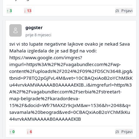
↑
3
↓
13
Prijavi
gogster
prije 8 mjeseci
svi vi sto lupate negativne lajkove ovako je nekad Sava
Mahala izgledala de je sad Bgd na vodi:
https://www.google.com/imgres?
imgurl=https%3A%2F%2Fvagabundler.com%2Fwp-
content%2Fuploads%2F2024%2F09%2FDSCN3648.jpg&
tbnid=P78TQ2pGjFvL4M&vet=10CBAQxiAoB2oYChMIkK
u44vrvkAMVAAAAAB0AAAAAEKIB..i&imgrefurl=https%3
A%2F%2Fvagabundler.com%2Fserbia%2Fstreetart-
map-belgrade%2Fkaradordeva-
15%2F&docid=Wfr7MAXZr9cJxM&w=1536&h=2048&q=
savamala%20beograd&ved=0CBAQxiAoB2oYChMIkKu
44vrvkAMVAAAAAB0AAAAAEKIB
↑
0
↓
6
Prijavi