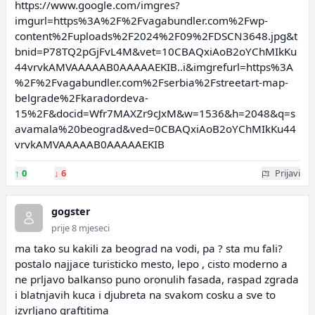
https://www.google.com/imgres?
imgurl=https%3A%2F%2Fvagabundler.com%2Fwp-
content%2Fuploads%2F2024%2F09%2FDSCN3648.jpg&t
bnid=P78TQ2pGjFvL4M&vet=10CBAQxiAoB2oYChMIkKu
44vrvkAMVAAAAAB0AAAAAEKIB..i&imgrefurl=https%3A
%2F%2Fvagabundler.com%2Fserbia%2Fstreetart-map-
belgrade%2Fkaradordeva-
15%2F&docid=Wfr7MAXZr9cJxM&w=1536&h=2048&q=s
avamala%20beograd&ved=0CBAQxiAoB2oYChMIkKu44
vrvkAMVAAAAAB0AAAAAEKIB
↑
0
↓
6
Prijavi
gogster
prije 8 mjeseci
ma tako su kakili za beograd na vodi, pa ? sta mu fali?
postalo najjace turisticko mesto, lepo , cisto moderno a
ne prljavo balkanso puno oronulih fasada, raspad zgrada
i blatnjavih kuca i djubreta na svakom cosku a sve to
izvrljano graftitima