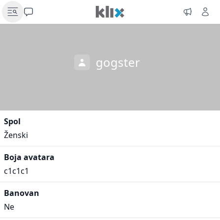
gogster
Spol
Ženski
Boja avatara
c1c1c1
Banovan
Ne