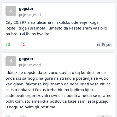
gogster
prije 8 mjeseci
City 20,897 a na ulicama ni skolsko odelenje..koga
lozite.. tuga i sramota , umesto da kazete sram vas bilo
na broju vi ih jos hvalite
↑
8
↓
2
Prijavi
gogster
prije 8 mjeseci
idoitski je uopste da se vucic stavlja u taj kontest jer se
onda srz samog cina gura na stranu a postavlja se vucic
kao glavni faktor za koji znamo da nece imati veze niti ce
se ista dokazati Fokus treba biti na ljudima kji su
sudelovali organizovali i izvrsili zlodela a ne da se igramo
politikom. sto americka poslovica kaze sami sebi pucaju
u nogu sa ovim glupostima