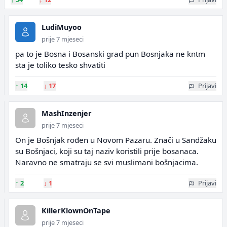
LudiMuyoo
prije 7 mjeseci
pa to je Bosna i Bosanski grad pun Bosnjaka ne kntm
sta je toliko tesko shvatiti
↑
14
↓
17
Prijavi
MashInzenjer
prije 7 mjeseci
On je Bošnjak rođen u Novom Pazaru. Znači u Sandžaku
su Bošnjaci, koji su taj naziv koristili prije bosanaca.
Naravno ne smatraju se svi muslimani bošnjacima.
↑
2
↓
1
Prijavi
KillerKlownOnTape
prije 7 mjeseci