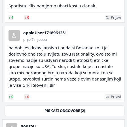
Sportista. Klix namjerno ubaci kost u clanak.
↑
4
↓
0
Prijavi
appleUser1718961251
prije 7 mjeseci
pa dobijes drzavljanstvo i onda si Bosanac. to ti je
doslovno ono sto u svijetu zovu Nationality. ovo sto mi
zovemo nacije su ustvari narodi tj etnosi tj etnicke
grupe. nacije su USA, Turska, i ostale koje su nastale
kao mix ogromnog broja naroda koji su morali da se
utope. prvobitni Turcin nema veze s ovim danasnjim koji
je vise Grk i Sloven i Ilir
↑
0
↓
0
Prijavi
PRIKAŽI ODGOVORE (2)
gogster