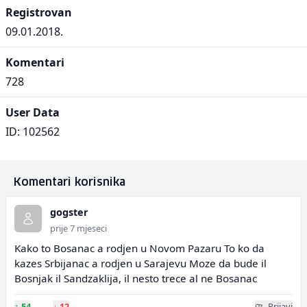
Registrovan
09.01.2018.
Komentari
728
User Data
ID: 102562
Komentari korisnika
gogster
prije 7 mjeseci
Kako to Bosanac a rodjen u Novom Pazaru To ko da
kazes Srbijanac a rodjen u Sarajevu Moze da bude il
Bosnjak il Sandzaklija, il nesto trece al ne Bosanac
↑
54
↓
12
Prijavi