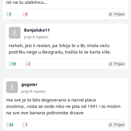
isli na tu utakmicu...
↑
3
↓
8
Prijavi
Banjaluka11
prije 8 mjeseci
Hahah, jesi li realan, pa Srbija bi u BL imala veću
podršku nego u Beogradu, tražila bi se karta više.
↑
19
↓
2
Prijavi
gogster
prije 8 mjeseci
ma sve je to bilo dogoverano a narod placa
zivotima...nista se ovde niko ne pita od 1991 i to mislim
na sve ove banana poltronske drzave
↑
24
↓
1
Prijavi