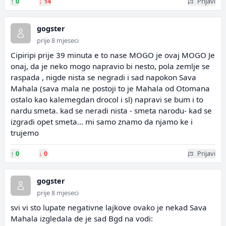
↑
0
↓
14
Prijavi
gogster
prije 8 mjeseci
Cipiripi prije 39 minuta e to nase MOGO je ovaj MOGO Je
onaj, da je neko mogo napravio bi nesto, pola zemlje se
raspada , nigde nista se negradi i sad napokon Sava
Mahala (sava mala ne postoji to je Mahala od Otomana
ostalo kao kalemegdan drocol i sl) napravi se bum i to
nardu smeta. kad se neradi nista - smeta narodu- kad se
izgradi opet smeta... mi samo znamo da njamo ke i
trujemo
↑
0
↓
0
Prijavi
gogster
prije 8 mjeseci
svi vi sto lupate negativne lajkove ovako je nekad Sava
Mahala izgledala de je sad Bgd na vodi: