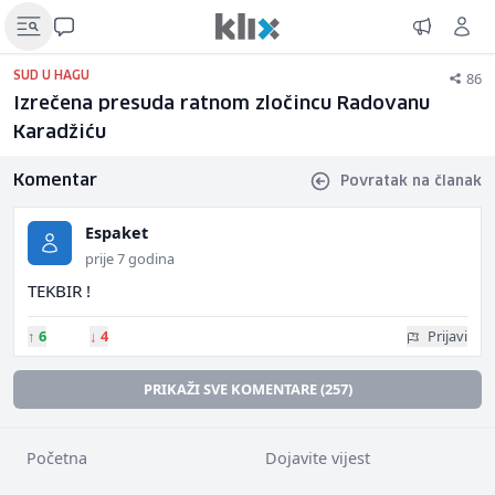
86
SUD U HAGU
Izrečena presuda ratnom zločincu Radovanu
Karadžiću
Komentar
Povratak na članak
Espaket
prije 7 godina
TEKBIR !
↑
6
↓
4
Prijavi
PRIKAŽI SVE KOMENTARE (257)
Početna
Dojavite vijest