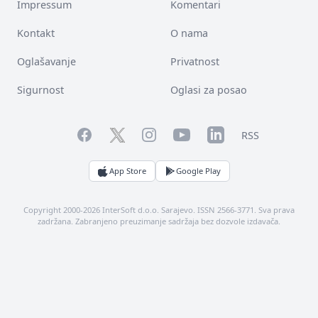
Impressum
Komentari
Kontakt
O nama
Oglašavanje
Privatnost
Sigurnost
Oglasi za posao
Facebook
YouTube
LinkedIn
Twitter
Instagram
RSS
App Store
Google Play
Copyright 2000-2026 InterSoft d.o.o. Sarajevo. ISSN 2566-3771. Sva prava
zadržana. Zabranjeno preuzimanje sadržaja bez dozvole izdavača.