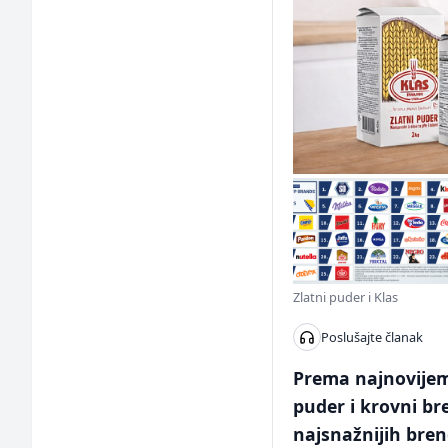
Zlatni puder i Klas
Poslušajte članak
Prema najnovijem
puder i krovni br
najsnažnijih bren