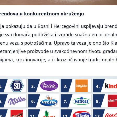
rendova u konkurentnom okruženju
anja pokazuju da u Bosni i Hercegovini uspijevaju bren
je sva domaća podtržišta i izgrade snažnu emocionalnu
enu vezu s potrošačima. Upravo ta veza je ono što Kla
 nezamjenjive proizvode u svakodnevnom životu građa
jama, kroz inovacije, ali i kroz očuvanje tradicionalni