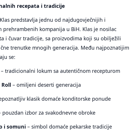
nalnih recepata i tradicije
Klas predstavlja jednu od najdugovječnijih i
ih prehrambenih kompanija u BiH. Klas je nosilac
a i čuvar tradicije, sa proizvodima koji su obilježili
dične trenutke mnogih generacija. Među najpoznatijim
aju se:
– tradicionalni lokum sa autentičnom recepturom
 Roll
– omiljeni deserti generacija
epoznatljiv klasik domaće konditorske ponude
 pouzdan izbor za svakodnevne obroke
vo i somuni
– simbol domaće pekarske tradicije