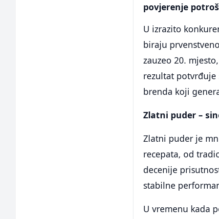
povjerenje potroš
U izrazito konkur
biraju prvenstveno
zauzeo 20. mjesto,
rezultat potvrđuje
brenda koji genera
Zlatni puder – s
Zlatni puder je mn
recepata, od tradi
decenije prisutnost
stabilne performan
U vremenu kada po