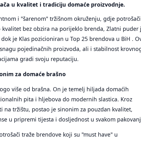
ača u kvalitet i tradiciju domaće proizvodnje.
entnom i "šarenom" tržišnom okruženju, gdje potrošači
 kvalitet bez obzira na porijeklo brenda, Zlatni puder 
 dok je Klas pozicioniran u Top 25 brendova u BiH . O
 snagu pojedinačnih proizvoda, ali i stabilnost krovno
cijama gradi svoju reputaciju.
inonim za domaće brašno
ogo više od brašna. On je temelj hiljada domaćih
cionalnih pita i hljebova do modernih slastica. Kroz
i na tržištu, postao je sinonim za pouzdan kvalitet,
se u pripremi tijesta i dosljednost u svakom pakovanj
trošači traže brendove koji su "must have" u