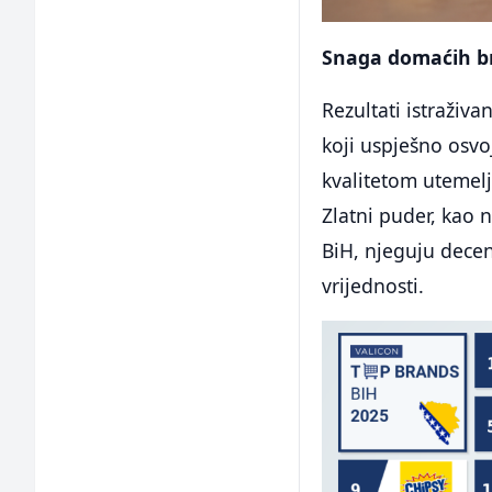
Snaga domaćih b
Rezultati istraživ
koji uspješno osvo
kvalitetom utemelj
Zlatni puder, kao
BiH, njeguju deceni
vrijednosti.