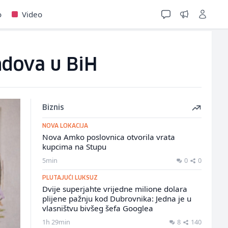
o
Video
ndova u BiH
Biznis
NOVA LOKACIJA
Nova Amko poslovnica otvorila vrata
kupcima na Stupu
5min
0
0
PLUTAJUĆI LUKSUZ
Dvije superjahte vrijedne milione dolara
plijene pažnju kod Dubrovnika: Jedna je u
vlasništvu bivšeg šefa Googlea
1h 29min
8
140