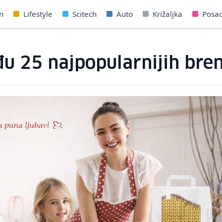
n
Lifestyle
Scitech
Auto
Križaljka
Posa
đu 25 najpopularnijih bre