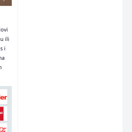
dovi
 ili
s i
na
h