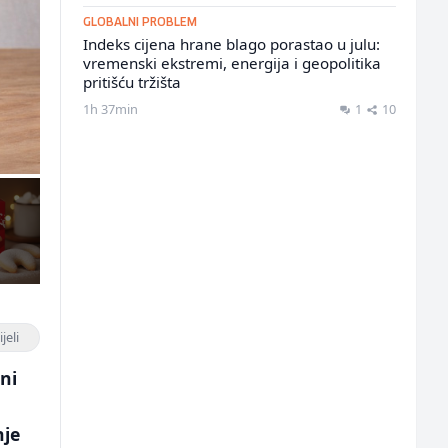
GLOBALNI PROBLEM
Indeks cijena hrane blago porastao u julu:
vremenski ekstremi, energija i geopolitika
pritišću tržišta
1h 37min
1
10
jeli
ni
nje