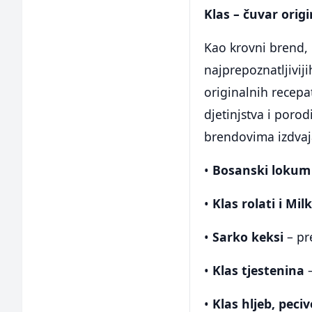
Klas – čuvar origi
Kao krovni brend, 
najprepoznatljivij
originalnih recepat
djetinjstva i poro
brendovima izdvaj
•
Bosanski lokum
•
Klas rolati i Milk
•
Sarko keksi
– pr
•
Klas tjestenina
–
•
Klas hljeb, peci