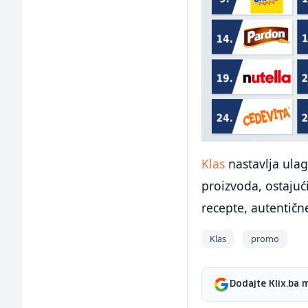
Klas
nastavlja ulag
proizvoda, ostajuć
recepte, autentičn
Klas
promo
Dodajte Klix.ba 