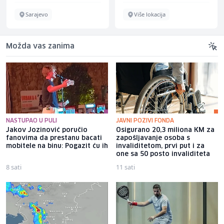
Sarajevo
Više lokacija
Možda vas zanima
NASTUPAO U PULI
JAVNI POZIVI FONDA
Jakov Jozinović poručio
Osigurano 20,3 miliona KM za
fanovima da prestanu bacati
zapošljavanje osoba s
mobitele na binu: Pogazit ću ih
invaliditetom, prvi put i za
one sa 50 posto invaliditeta
8 sati
11 sati