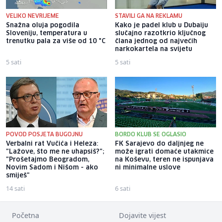
VELIKO NEVRIJEME
STAVILI GA NA REKLAMU
Snažna oluja pogodila
Kako je padel klub u Dubaiju
Sloveniju, temperatura u
slučajno razotkrio ključnog
trenutku pala za više od 10 °C
člana jednog od najvećih
narkokartela na svijetu
5 sati
5 sati
POVOD POSJETA BUGOJNU
BORDO KLUB SE OGLASIO
Verbalni rat Vučića i Heleza:
FK Sarajevo do daljnjeg ne
"Lažove, što me ne uhapsiš?";
može igrati domaće utakmice
"Prošetajmo Beogradom,
na Koševu, teren ne ispunjava
Novim Sadom i Nišom - ako
ni minimalne uslove
smiješ"
14 sati
6 sati
Početna
Dojavite vijest