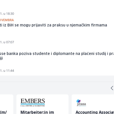
1. u 18:30
NOVEMBRA
i iz BiH se mogu prijaviti za praksu u njemačkim firmama
1. u 07:07
se banka poziva studente i diplomante na plaćeni studij i p
ji
1. u 11:44
 (m/
Mitarbeiter:in im
Accounting Associa