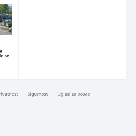
a i
le se
rivatnost
Sigurnost
Oglasi za posao