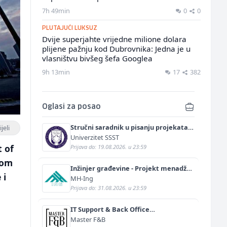
7h 49min
0
0
PLUTAJUĆI LUKSUZ
Dvije superjahte vrijedne milione dolara
plijene pažnju kod Dubrovnika: Jedna je u
vlasništvu bivšeg šefa Googlea
9h 13min
17
382
Oglasi za posao
Stručni saradnik u pisanju projekata
jeli
(m/ž)
Univerzitet SSST
t of
Prijava do: 19.08.2026. u 23:59
kom
Inžinjer građevine - Projekt menadžer
 i
(m/ž)
MH-Ing
Prijava do: 31.08.2026. u 23:59
IT Support & Back Office
Administrator (m/ž)
Master F&B