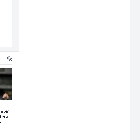
grijanja i plinskih
CNC mašina (m)
instalacija (m)
Interclima
Irion Argerr
Sarajevo
Vogošća
gović
tera,
s