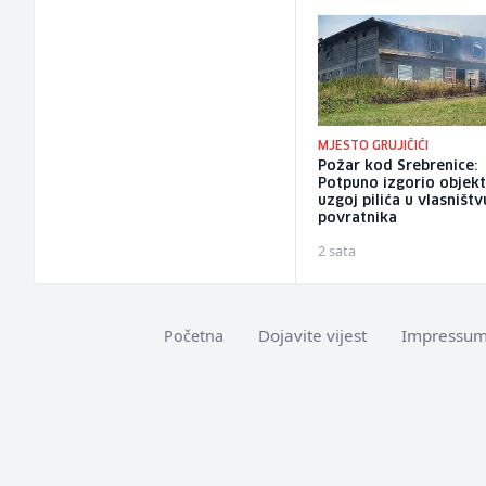
MJESTO GRUJIČIĆI
Požar kod Srebrenice:
Potpuno izgorio objekt
uzgoj pilića u vlasništv
povratnika
2 sata
Dojavite vijest
Impressu
Početna