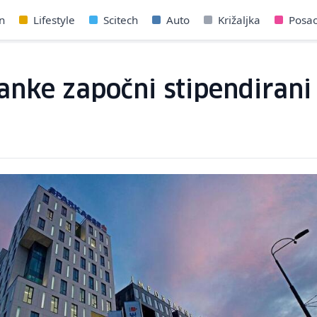
n
Lifestyle
Scitech
Auto
Križaljka
Posa
ke započni stipendirani s