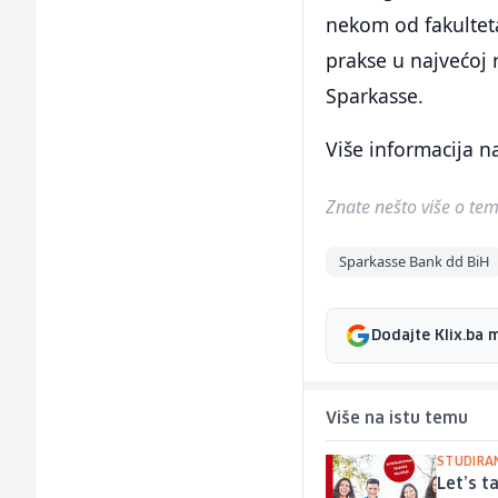
nekom od fakulteta
prakse u najvećoj 
Sparkasse.
Više informacija n
Znate nešto više o temi 
Sparkasse Bank dd BiH
Dodajte Klix.ba 
Više na istu temu
STUDIRAN
Let’s 