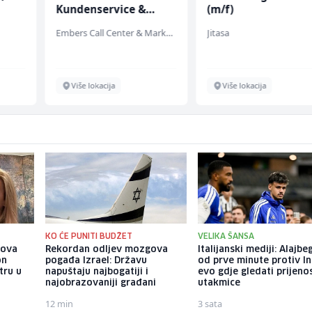
Kundenservice &
(m/f)
Support (m/w/d)
Embers Call Center & Marketing
Jitasa
Više lokacija
Više lokacija
KO ĆE PUNITI BUDŽET
VELIKA ŠANSA
gova
Rekordan odljev mozgova
Italijanski mediji: Alajbe
on
pogađa Izrael: Državu
od prve minute protiv In
tru u
napuštaju najbogatiji i
evo gdje gledati prijeno
najobrazovaniji građani
utakmice
12 min
3 sata