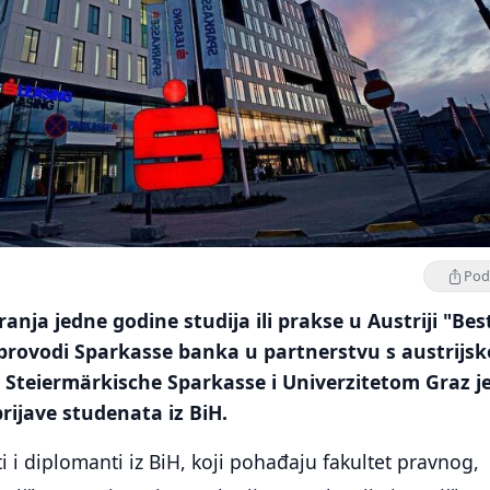
Podi
anja jedne godine studija ili prakse u Austriji "Bes
 provodi Sparkasse banka u partnerstvu s austrijs
teiermärkische Sparkasse i Univerzitetom Graz je
prijave studenata iz BiH.
i i diplomanti iz BiH, koji pohađaju fakultet pravnog,