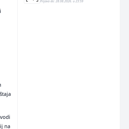
Prijava do: 28.08.2026. u 23:59
i
m
štaja
ovodi
ij na