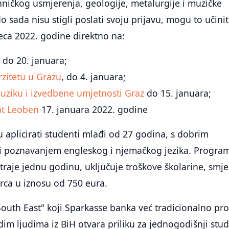
ničkog usmjerenja, geologije, metalurgije i muzičke
o sada nisu stigli poslati svoju prijavu, mogu to učinit
ca 2022. godine direktno na:
z
do 20. januara;
zitetu u Grazu
, do 4. januara;
muziku i izvedbene umjetnosti Graz
do 15. januara;
ät Leoben
17. januara 2022. godine
 aplicirati studenti mlađi od 27 godina, s dobrim
i poznavanjem engleskog i njemačkog jezika. Progra
 traje jednu godinu, uključuje troškove školarine, smje
rca u iznosu od 750 eura.
outh East" koji Sparkasse banka već tradicionalno pr
im ljudima iz BiH otvara priliku za jednogodišnji stud