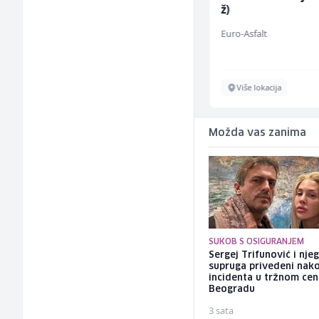
Serviser kafe aparata
ž)
(m/ž)
P Trade
Euro-Asfalt
Tuzla
Više lokacija
Možda vas zanima
SUKOB S OSIGURANJEM
Sergej Trifunović i nje
supruga privedeni nak
incidenta u tržnom cen
Beogradu
3 sata