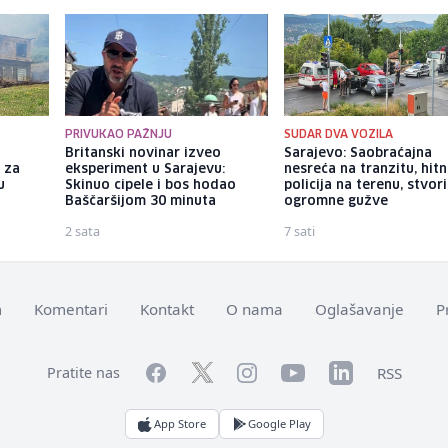
PRIVUKAO PAŽNJU
SUDAR DVA VOZILA
Britanski novinar izveo
Sarajevo: Saobraćajna
 za
eksperiment u Sarajevu:
nesreća na tranzitu, hitn
u
Skinuo cipele i bos hodao
policija na terenu, stvori
Baščaršijom 30 minuta
ogromne gužve
2 sata
7 sati
m
Komentari
Kontakt
O nama
Oglašavanje
P
Facebook
YouTube
LinkedIn
Twitter
Instagram
RSS
Pratite nas
App Store
Google Play