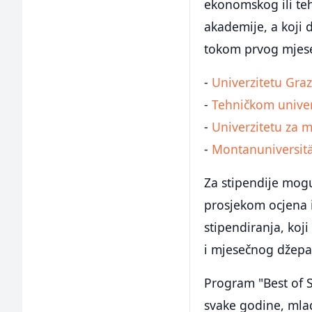
ekonomskog ili teh
akademije, a koji d
tokom prvog mjese
-
Univerzitetu Gra
-
Tehničkom univer
-
Univerzitetu za 
-
Montanuniversit
Za stipendije mogu
prosjekom ocjena 
stipendiranja, koji
i mjesečnog džepa
Program "Best of S
svake godine, mlad