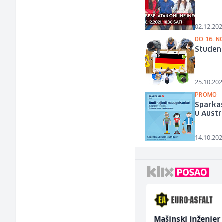
02.12.202
DO 16. 
Student
25.10.202
PROMO
Sparkas
u Austri
14.10.202
Komercijalista -
Mašinski inženjer