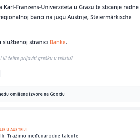
 Karl-Franzens-Univerziteta u Grazu te sticanje radne
regionalnoj banci na jugu Austrije, Steiermärkische
a službenoj stranici
Banke
.
ili želite prijaviti grešku u tekstu?
među omiljene izvore na Googlu
JE U AUSTRIJI
talk: Tražimo međunarodne talente