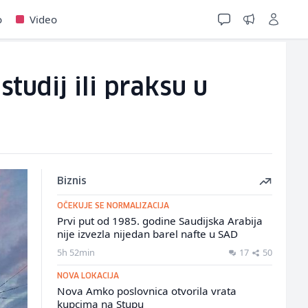
o
Video
tudij ili praksu u
Biznis
OČEKUJE SE NORMALIZACIJA
Prvi put od 1985. godine Saudijska Arabija
nije izvezla nijedan barel nafte u SAD
5h 52min
17
50
NOVA LOKACIJA
Nova Amko poslovnica otvorila vrata
kupcima na Stupu