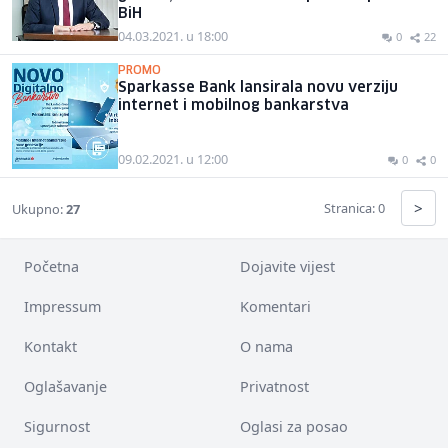
BiH
04.03.2021. u 18:00
0
22
PROMO
Sparkasse Bank lansirala novu verziju
internet i mobilnog bankarstva
09.02.2021. u 12:00
0
0
>
Stranica: 0
Ukupno:
27
Početna
Dojavite vijest
Impressum
Komentari
Kontakt
O nama
Oglašavanje
Privatnost
Sigurnost
Oglasi za posao