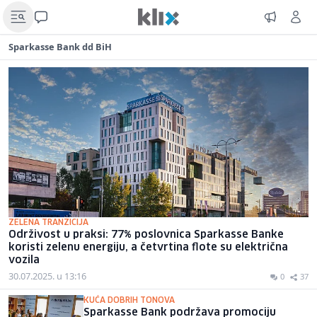
Sparkasse Bank dd BiH
ZELENA TRANZICIJA
Održivost u praksi: 77% poslovnica Sparkasse Banke
koristi zelenu energiju, a četvrtina flote su električna
vozila
30.07.2025. u 13:16
0
37
KUĆA DOBRIH TONOVA
Sparkasse Bank podržava promociju