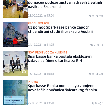
domaćeg poduzetništva i zdravih životnih
navika u Srebrenici
28.06.2022. u 15:00
0
401
PRODUŽEN ROK
Uz pomoć Sparkasse banke započni
stipendirani studij ili praksu u Austriji
24.12.2021. u 11:25
0
13
NOVI PROIZVOD ZA KLIJENTE
Sparkasse banka postala ekskluzivni
izdavalac Diners kartica za BiH
16.11.2021. u 15:18
0
221
PROMO
Sparkasse Banka nudi uslugu zamjene
nevažećih novčanica švicarskog franka
27.05.2021. u 13:20
0
0