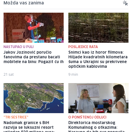
Možda vas zanima
NASTUPAO U PULI
POSLJEDICE RATA
Jakov Jozinović poručio
Snimci kao iz horor filmova:
fanovima da prestanu bacati
Hiljade kvadratnih kilometara
mobitele na binu: Pogazit ću ih
šuma u Ukrajini su prekrivene
optičkim kablovima
21 sat
9 min
"TRI SESTRICE"
O PONIŠTENOJ ODLUCI
Nadomak granice s BiH
Direktorica mostarskog
razvija se luksuzni resort
Komunalnog o otkazima: