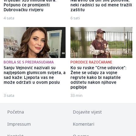
vrijedan 920 miliona eura:
Naravno da bih sve ponovila,
Potpuno će promijeniti
neki radnici su od mene tražili
Dubrovačku rivijeru
zaštitu
4 sata
6 sati
BORILA SE S PREDRASUDAMA
PORODICE RAZOČARANE
Sanju Vejnović nazivali su
Ko su ruske "Crne udovice":
najljepšom glumicom svijeta, a
Žene se udaju za vojne
sad kaže: Ljepota vas ne
regrute kako bi naplatile
može održati u ovom poslu
odštetu nakon njihove
pogibije
3 sata
33 min
Početna
Dojavite vijest
Impressum
Komentari