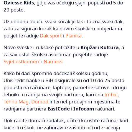
Oviesse Kids
, gdje vas očekuju sjajni popusti od 5 do
20 posto.
Uz udobnu obuću svaki korak je lak i to zna svaki đak,
zato za siguran korak ka novim školskim pobjedama
posjetite radnje
Đak sport
i
Planika
.
Nove sveske i ruksake potražite u
Knjižari Kultura
, a
za sav ostali školski asortiman posjetite radnje
Svjetlostkomerc
i
Nameks
.
Kako bi đaci spremno dočekali školsku godinu,
UniCredit banke u BiH osigurale su od 10 do 25 posto
popusta na računare, laptope, pametne satove i drugu
tehniku u radnjama svojih partnera, kao i na
Imtec
,
Tehno Mag
,
Domod
internet prodajnim mjestima te
radnjama partnera
EastCode
i
Infocom
računari.
Dok radite domaći zadatak, učite i koristite računar kod
kuće ili u školi, ne zaboravite zaštititi oči od zračenja