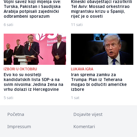
Vojni savez koji mijenja sve:
Kineski obavještajci razotkrili
Turska, Pakistan i Saudijska
Tel Aviv: Mossad orkestrirao
Arabija potpisali zajednički
migrantsku krizu u Španiji,
odbrambeni sporazum
riječ je o osveti
6 sati
11 sati
IZBORI U OKTOBRU
LUKAVA IGRA
Evo ko su nositelji
Iran sprema zamku za
kandidatskih lista SDP-a na
Trumpa: Plan iz Teherana
svim nivoima: Jedina žena na
mogao bi odlučiti američke
vrhu dolazi iz Hercegovine
izbore
5 sati
1 sat
Početna
Dojavite vijest
Impressum
Komentari