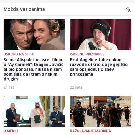
Možda vas zanima
USKORO NA SFF-U
ISKRENO PRIZNANJE
Selma Alispahić ususret filmu
Brat Angeline Jolie nakon
o "Ay Carmeli": Dragan Jovičić
razvoda otkrio da je gej: Bio
bi bio ponosan; nikada nisam
sam opsjednut Disney
pomislila da igram s nekim
princezama
drugim
21 sat
22 sata
U MEKKI
KAŽNJAVANJE MADRIDA