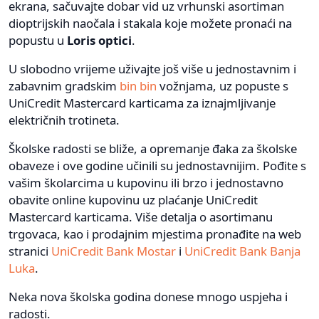
ekrana, sačuvajte dobar vid uz vrhunski asortiman
dioptrijskih naočala i stakala koje možete pronaći na
popustu u
Loris optici
.
U slobodno vrijeme uživajte još više u jednostavnim i
zabavnim gradskim
bin bin
vožnjama, uz popuste s
UniCredit Mastercard karticama za iznajmljivanje
električnih trotineta.
Školske radosti se bliže, a opremanje đaka za školske
obaveze i ove godine učinili su jednostavnijim. Pođite s
vašim školarcima u kupovinu ili brzo i jednostavno
obavite online kupovinu uz plaćanje UniCredit
Mastercard karticama. Više detalja o asortimanu
trgovaca, kao i prodajnim mjestima pronađite na web
stranici
UniCredit Bank Mostar
i
UniCredit Bank Banja
Luka
.
Neka nova školska godina donese mnogo uspjeha i
radosti.