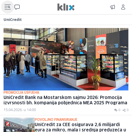
UniCredit
PROMOCIJA USPJEHA
UniCredit Bank na Mostarskom sajmu 2026: Promocija
izvrsnosti bh. kompanija pobjednica MEA 2025 Programa
15.04.2026. u 14:00
0
0
POVOLJNO FINANSIRANJE
UniCredit za CEE osigurava 2,6 milijardi
eura za mikro, mala i srednja preduzeća u