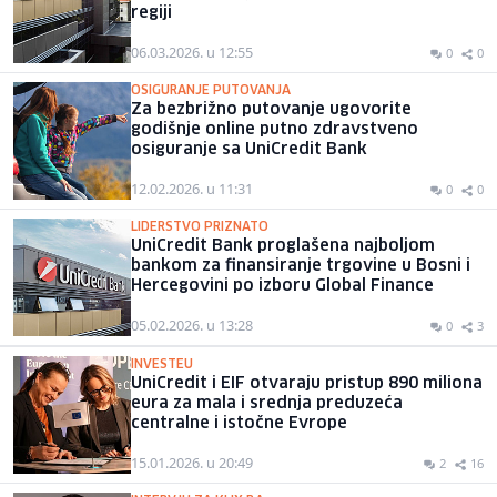
regiji
06.03.2026. u 12:55
0
0
OSIGURANJE PUTOVANJA
Za bezbrižno putovanje ugovorite
godišnje online putno zdravstveno
osiguranje sa UniCredit Bank
12.02.2026. u 11:31
0
0
LIDERSTVO PRIZNATO
UniCredit Bank proglašena najboljom
bankom za finansiranje trgovine u Bosni i
Hercegovini po izboru Global Finance
05.02.2026. u 13:28
0
3
INVESTEU
UniCredit i EIF otvaraju pristup 890 miliona
eura za mala i srednja preduzeća
centralne i istočne Evrope
15.01.2026. u 20:49
2
16