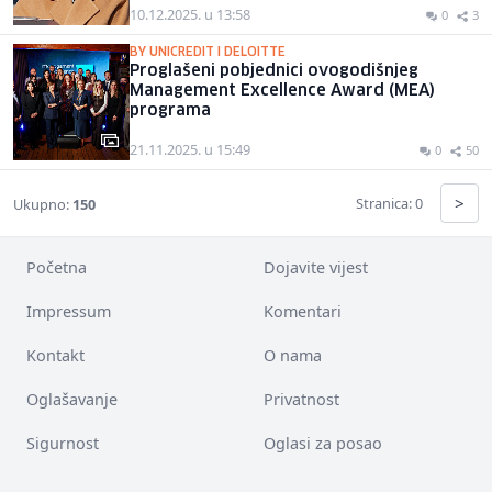
10.12.2025. u 13:58
0
3
BY UNICREDIT I DELOITTE
Proglašeni pobjednici ovogodišnjeg
Management Excellence Award (MEA)
programa
21.11.2025. u 15:49
0
50
>
Stranica: 0
Ukupno:
150
Početna
Dojavite vijest
Impressum
Komentari
Kontakt
O nama
Oglašavanje
Privatnost
Sigurnost
Oglasi za posao