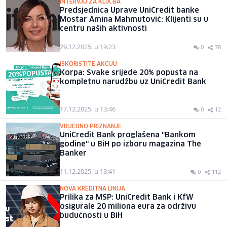
INTERVJU ZA KLIX.BA
Predsjednica Uprave UniCredit banke
Mostar Amina Mahmutović: Klijenti su u
centru naših aktivnosti
29.12.2025. u 19:23
0
78
ISKORISTITE AKCIJU
Korpa: Svake srijede 20% popusta na
kompletnu narudžbu uz UniCredit Bank
17.12.2025. u 13:46
0
12
VRIJEDNO PRIZNANJE
UniCredit Bank proglašena "Bankom
godine" u BiH po izboru magazina The
Banker
11.12.2025. u 13:41
0
112
NOVA KREDITNA LINIJA
Prilika za MSP: UniCredit Bank i KfW
osigurale 20 miliona eura za održivu
budućnosti u BiH