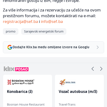
renomiranih gostiju iz BiH, regije i Evrope.
Za više informacija i za rezervaciju za učešće na ovom
prestižnom forumu, možete kontaktirati na e-mail:
registracija@sef.ba
i
info@sef.ba
promo
Sarajevski energetski forum
Dodajte Klix.ba među omiljene izvore na Googlu
Konobarica (ž)
Vozač autobusa (m/ž)
Bosnian House Restaurant
Travel-Trans