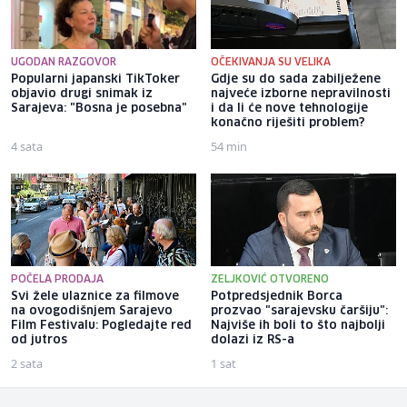
UGODAN RAZGOVOR
OČEKIVANJA SU VELIKA
Popularni japanski TikToker
Gdje su do sada zabilježene
objavio drugi snimak iz
najveće izborne nepravilnosti
Sarajeva: "Bosna je posebna"
i da li će nove tehnologije
konačno riješiti problem?
4 sata
54 min
POČELA PRODAJA
ZELJKOVIĆ OTVORENO
Svi žele ulaznice za filmove
Potpredsjednik Borca
na ovogodišnjem Sarajevo
prozvao "sarajevsku čaršiju":
Film Festivalu: Pogledajte red
Najviše ih boli to što najbolji
od jutros
dolazi iz RS-a
2 sata
1 sat