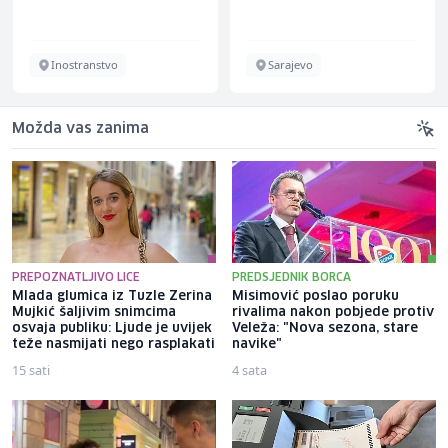
Inostranstvo
Sarajevo
Možda vas zanima
PREPOZNATLJIVO LICE
PREDSJEDNIK BORCA
Mlada glumica iz Tuzle Zerina
Misimović poslao poruku
Mujkić šaljivim snimcima
rivalima nakon pobjede protiv
osvaja publiku: Ljude je uvijek
Veleža: "Nova sezona, stare
teže nasmijati nego rasplakati
navike"
15 sati
4 sata