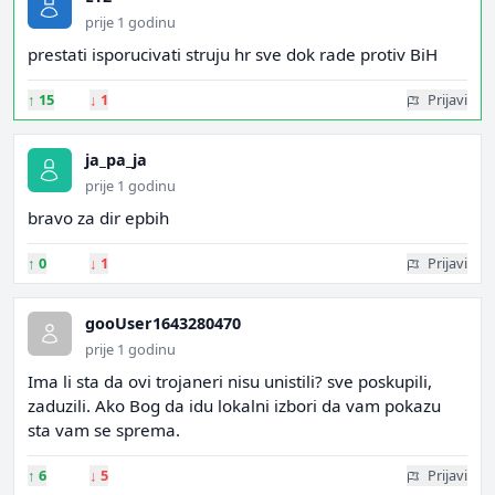
prije 1 godinu
prestati isporucivati struju hr sve dok rade protiv BiH
↑
15
↓
1
Prijavi
ja_pa_ja
prije 1 godinu
bravo za dir epbih
↑
0
↓
1
Prijavi
gooUser1643280470
prije 1 godinu
Ima li sta da ovi trojaneri nisu unistili? sve poskupili,
zaduzili. Ako Bog da idu lokalni izbori da vam pokazu
sta vam se sprema.
↑
6
↓
5
Prijavi