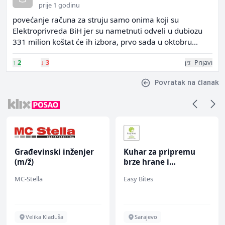
prije 1 godinu
povećanje računa za struju samo onima koji su
Elektroprivreda BiH jer su nametnuti odveli u dubiozu
331 milion koštat će ih izbora, prvo sada u oktobru...
↑
2
↓
3
Prijavi
Povratak na članak
Građevinski inženjer
Kuhar za pripremu
(m/ž)
brze hrane i
jednostavnih jela (m/
MC-Stella
Easy Bites
ž)
Velika Kladuša
Sarajevo