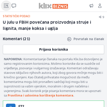
9
STATISTIČKI PODACI
U julu u FBiH povećana proizvodnja struje i
lignita, manje koksa i uglja
Komentari (21)
Povratak na članak
Prijava korisnika
NAPOMENA:
Komentarisanje članaka na portalu Klix.ba dozvoljeno je
samo registrovanim korisnicima. Molimo korisnike da se suzdrže od
vrijeđanja, psovanja i vulgarnog izražavanja. Komentari odražavaju
stavove isključivo njihovih autora, koji zbog govora mržnje mogu biti i
krivično gonjeni. Kao čitatelj prihvatate mogućnost da među
komentarima mogu biti pronađeni sadržaji koji mogu biti u
suprotnosti sa vašim vjerskim, moralnim i drugim načelima i
uvjerenjima. Svaki korisnik prije pisanja komentara mora se upoznati
sa
Pravilima i uslovima korištenja komentara
.
ET2