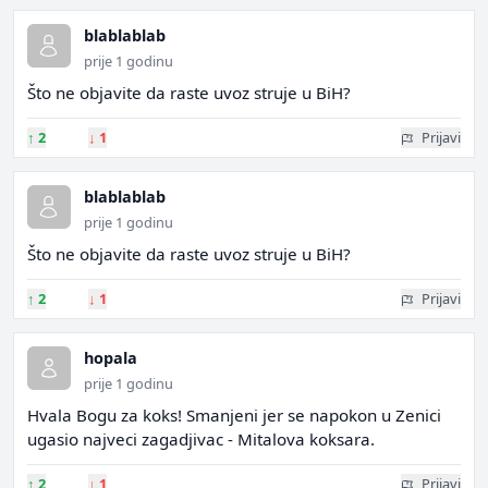
blablablab
prije 1 godinu
Što ne objavite da raste uvoz struje u BiH?
↑
2
↓
1
Prijavi
blablablab
prije 1 godinu
Što ne objavite da raste uvoz struje u BiH?
↑
2
↓
1
Prijavi
hopala
prije 1 godinu
Hvala Bogu za koks! Smanjeni jer se napokon u Zenici
ugasio najveci zagadjivac - Mitalova koksara.
↑
2
↓
1
Prijavi