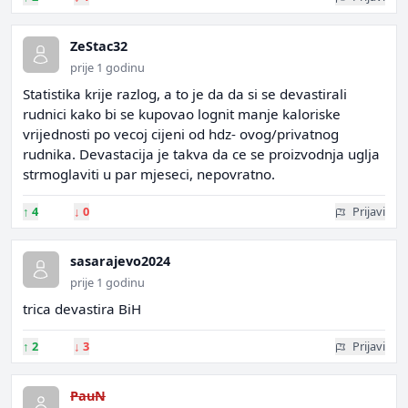
ZeStac32
prije 1 godinu
Statistika krije razlog, a to je da da si se devastirali
rudnici kako bi se kupovao lognit manje kaloriske
vrijednosti po vecoj cijeni od hdz- ovog/privatnog
rudnika. Devastacija je takva da ce se proizvodnja uglja
strmoglaviti u par mjeseci, nepovratno.
↑
4
↓
0
Prijavi
sasarajevo2024
prije 1 godinu
trica devastira BiH
↑
2
↓
3
Prijavi
PauN