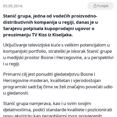
05.05.2014.
Podijeli
Stanić grupa, jedna od vodećih proizvodno-
distributivnih kompanija u regiji, danas je u
Sarajevu potpisala kupoprodajni ugovor o
preuzimanju TV Kiss iz Kiseljaka.
Uključivanje televizijske kuće s velikim potencijalom u
kompanijski portfolio, strateški je iskorak Stanić grupe
u medijski prostor Bosne i Hercegovine, a u perspektivi
i u regiji.
Primarni cilj jest ponuditi gledateljstvu Bosne i
Hercegovine moderan, kvalitetan i vjerodostojan
programski sadržaj čime se želi značajno povećati udio
u gledanosti.
Stanić grupa namjerava, kao i u svim svojim
djelatnostima, podići standarde kvalitete i pozicionirati
novu akviziciju kao nezaobilazni izvor provjerenih