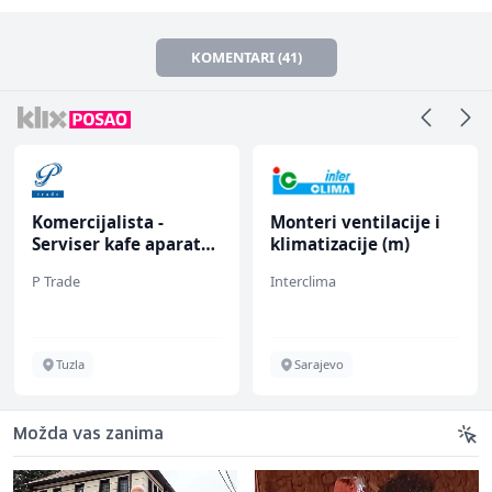
KOMENTARI (41)
Komercijalista -
Monteri ventilacije i
Serviser kafe aparata
klimatizacije (m)
(m/ž)
P Trade
Interclima
Tuzla
Sarajevo
Možda vas zanima