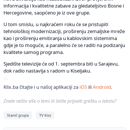
informacija i kvalitetne zabave za gledateljstvo Bosne i
Hercegovine, saopćeno je iz ove grupe.
U tom smislu, u najkraćem roku će se pristupiti
tehnološkoj modernizaciji, proširenju zemaljske mreže
kao i proširenju emitiranja u kablovskim sistemima
gdje je to moguće, a paralelno će se raditi na podizanju
kvalitete samog programa.
Sjedište televizije će od 1. septembra biti u Sarajevu,
dok radio nastavlja s radom u Kiseljaku.
Klix.ba čitajte i u našoj aplikaciji za
iOS
ili
Android
.
Znate nešto više o temi ili želite prijaviti grešku u tekstu?
Stanić grupa
TV Kiss