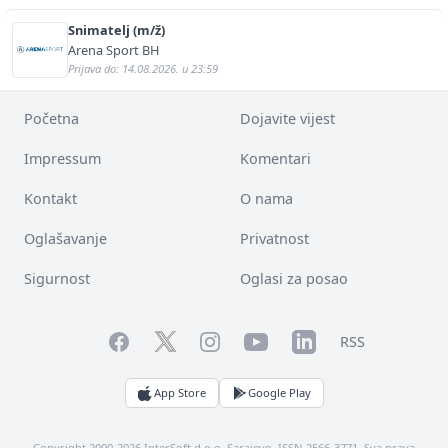
Snimatelj (m/ž)
Arena Sport BH
Prijava do: 14.08.2026. u 23:59
Početna
Dojavite vijest
Impressum
Komentari
Kontakt
O nama
Oglašavanje
Privatnost
Sigurnost
Oglasi za posao
Facebook
YouTube
LinkedIn
Twitter
Instagram
RSS
App Store
Google Play
Copyright 2000-2026 InterSoft d.o.o. Sarajevo. ISSN 2566-3771. Sva prava