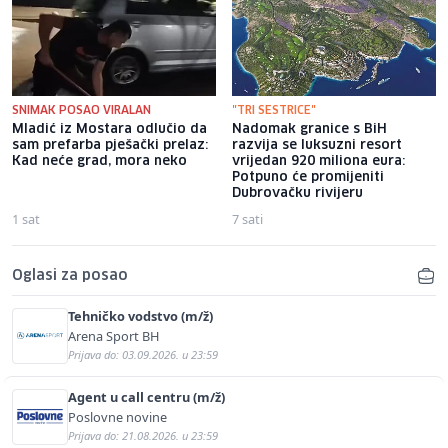
SNIMAK POSAO VIRALAN
"TRI SESTRICE"
Mladić iz Mostara odlučio da
Nadomak granice s BiH
sam prefarba pješački prelaz:
razvija se luksuzni resort
Kad neće grad, mora neko
vrijedan 920 miliona eura:
Potpuno će promijeniti
Dubrovačku rivijeru
1 sat
7 sati
Oglasi za posao
Tehničko vodstvo (m/ž)
Arena Sport BH
Prijava do: 03.09.2026. u 23:59
Agent u call centru (m/ž)
Poslovne novine
Prijava do: 21.08.2026. u 23:59