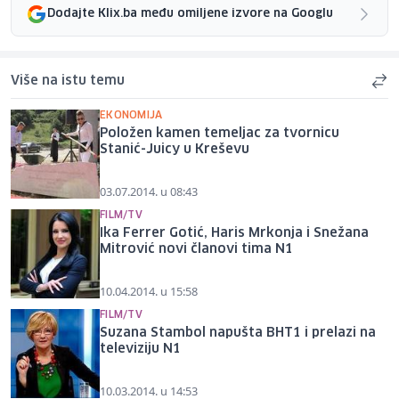
Dodajte Klix.ba među omiljene izvore na Googlu
Više na istu temu
EKONOMIJA
Položen kamen temeljac za tvornicu
Stanić-Juicy u Kreševu
03.07.2014. u 08:43
FILM/TV
Ika Ferrer Gotić, Haris Mrkonja i Snežana
Mitrović novi članovi tima N1
10.04.2014. u 15:58
FILM/TV
Suzana Stambol napušta BHT1 i prelazi na
televiziju N1
10.03.2014. u 14:53