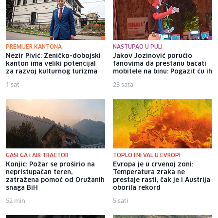
PREMIJER KANTONA
NASTUPAO U PULI
Nezir Pivić: Zeničko-dobojski
Jakov Jozinović poručio
kanton ima veliki potencijal
fanovima da prestanu bacati
za razvoj kulturnog turizma
mobitele na binu: Pogazit ću ih
1 sat
23 sata
GASI GA I AIR TRACTOR
TOPLOTNI VAL U EVROPI
Konjic: Požar se proširio na
Evropa je u crvenoj zoni:
nepristupačan teren,
Temperatura zraka ne
zatražena pomoć od Oružanih
prestaje rasti, čak je i Austrija
snaga BiH
oborila rekord
52 min
5 sati