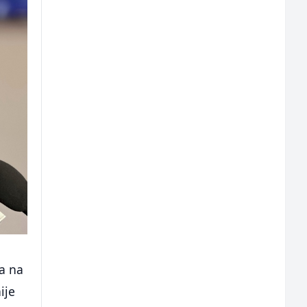
da na
ije