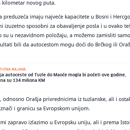
n kilometar novog puta.
a preduzeća imaju najveće kapacitete u Bosni i Hercgo
ni izuzetno sposobni za obavaljenje posla i u ovako t
o su u nezavidnom položaju, a možemo zamisliti sam
zultati bili da autocestom mogu doći do Brčkog ili Oraš
TIČNA NAJAVA
ja autoceste od Tuzle do Maoče mogla bi početi ove godine,
ana su 134 miliona KM
 odnosno Orašja privrednicima iz tuzlanske, ali i osta
 znači i granicu sa Evropskom unijom.
mi zapravo izlazimo u Evropsku uniju, ali i prema Isto