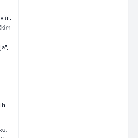
vini,
eškim
o
ja",
lih
ku,