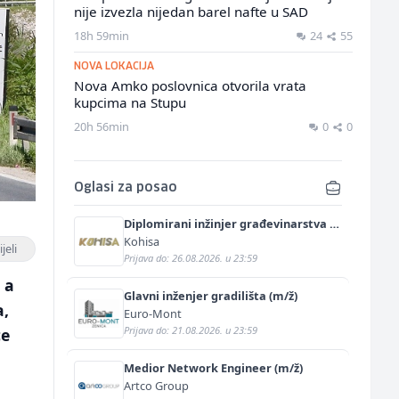
nije izvezla nijedan barel nafte u SAD
18h 59min
24
55
NOVA LOKACIJA
Nova Amko poslovnica otvorila vrata
kupcima na Stupu
20h 56min
0
0
Oglasi za posao
Diplomirani inžinjer građevinarstva -
saobraćajni smjer (m/ž)
Kohisa
jeli
Prijava do: 26.08.2026. u 23:59
 a
Glavni inženjer gradilišta (m/ž)
a,
Euro-Mont
Prijava do: 21.08.2026. u 23:59
ce
Medior Network Engineer (m/ž)
Artco Group