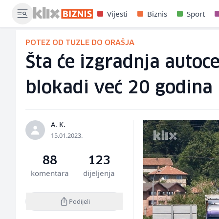
Vijesti
Biznis
Sport
POTEZ OD TUZLE DO ORAŠJA
Šta će izgradnja autoce
blokadi već 20 godina
A. K.
15.01.2023.
88
123
komentara
dijeljenja
Podijeli