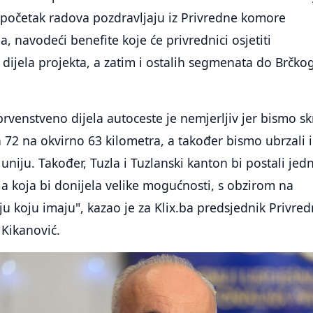
i početak radova pozdravljaju iz Privredne komore
, navodeći benefite koje će privrednici osjetiti
 dijela projekta, a zatim i ostalih segmenata do Brčkog
rvenstveno dijela autoceste je nemjerljiv jer bismo skr
 72 na okvirno 63 kilometra, a također bismo ubrzali i
uniju. Također, Tuzla i Tuzlanski kanton bi postali jed
ija koja bi donijela velike mogućnosti, s obzirom na
iju koju imaju", kazao je za Klix.ba predsjednik Privre
Kikanović.