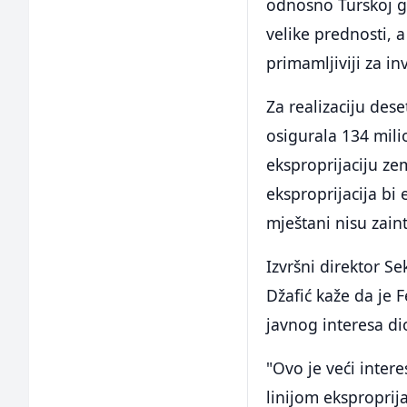
odnosno Turskoj gd
velike prednosti, a
primamljiviji za in
Za realizaciju des
osigurala 134 mili
eksproprijaciju zem
eksproprijacija bi
mještani nisu zain
Izvršni direktor S
Džafić kaže da je 
javnog interesa di
"Ovo je veći inter
linijom eksproprij