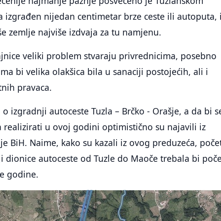
decenije najmanje pažnje posvećeno je Tuzlanskom
 izgrađen nijedan centimetar brze ceste ili autoputa, 
aše zemlje najviše izdvaja za tu namjenu.
jnice veliki problem stvaraju privrednicima, posebno
ma bi velika olakšica bila u sanaciji postojećih, ali i
tnih pravaca.
o izgradnji autoceste Tuzla – Brčko - Orašje, a da bi s
ealizirati u ovoj godini optimistično su najavili iz
je BiH. Naime, kako su kazali iz ovog preduzeća, poče
i dionice autoceste od Tuzle do Maoče trebala bi poče
ve godine.