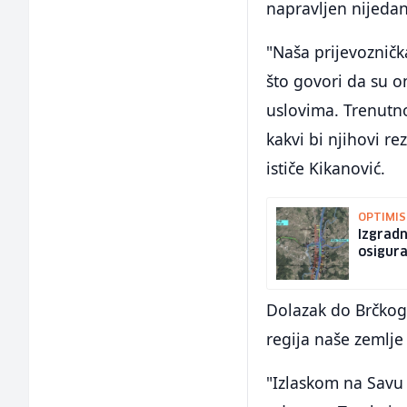
napravljen nijeda
"Naša prijevozničk
što govori da su o
uslovima. Trenutn
kakvi bi njihovi re
ističe Kikanović.
OPTIMIS
Izgradn
osigur
Dolazak do Brčkog,
regija naše zemlje
"Izlaskom na Savu 