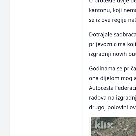
U protekle dvije 
kantonu, koji nema
se iz ove regije n
Dotrajale saobraća
prijevoznicima koji
izgradnji novih pu
Godinama se priča 
ona dijelom mogla r
Autocesta Federaci
radova na izgradnj
drugoj polovini o