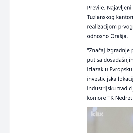
Previle. Najavljen
Tuzlanskog kantona
realizacijom prvog
odnosno Orašja.
"Značaj izgradnje p
put sa dosadašnjih
izlazak u Evropsku 
investicijska lokac
industrijsku tradic
komore TK Nedret 