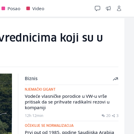
Posao
Video
vrednicima koji su u
Biznis
NJEMAČKI GIGANT
Vodeće vlasničke porodice u VW-u vrše
pritisak da se prihvate radikalni rezovi u
kompaniji
12h 12min
20
3
OČEKUJE SE NORMALIZACIJA
Prvi put od 1985. godine Saudijska Arabija