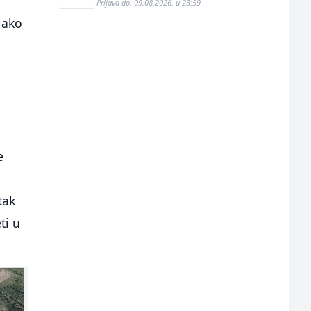
Prijava do: 09.08.2026. u 23:59
iako
e
tak
ti u