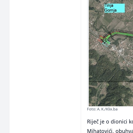
Foto: A. K./Klix.ba
Riječ je o dionici 
Mihatovići, obuhva