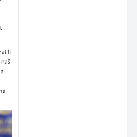
,
atili
 naš
na
dne