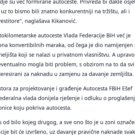
je su već formirane autoceste. Privreda bi dakle osjet
 uz to bismo bili znatno konkurentniji na tržištu, ali i
vestitore", naglašava Kikanović.
etokilometarske autoceste Vlada Federacije BiH već je
ona konvertibilnih maraka, od čega je dio namijenjen 
eljišta koji se nalazi u privatnom vlasništvu. A upravo
 eventualno mogla biti problem, s obzirom na to da svi
teresirani za naknadu u zamjenu za davanje zemljišta.
ektora za projektovanje i građenje Autocesta FBiH Ešef
Federalna vlada donijela rješenje i odluku o proglašen
onice koju pokriva autocesta.
es od bilo kojeg drugog, a sve ono što je u zoni označ
acije bit će izvršeno, uz davanje pravične naknade sv