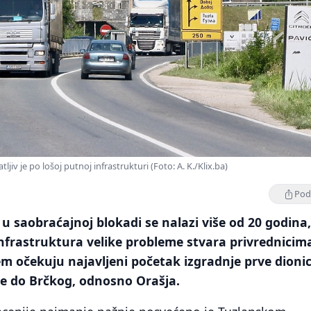
jiv je po lošoj putnoj infrastrukturi (Foto: A. K./Klix.ba)
Podi
u saobraćajnoj blokadi se nalazi više od 20 godina,
nfrastruktura velike probleme stvara privrednicim
jem očekuju najavljeni početak izgradnje prve dioni
le do Brčkog, odnosno Orašja.