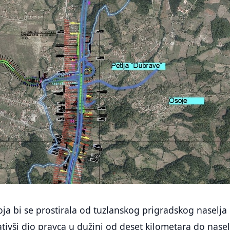
koja bi se prostirala od tuzlanskog prigradskog naselja
tivši dio pravca u dužini od deset kilometara do nasel