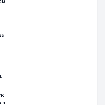
ila
za
ju
eno
akom