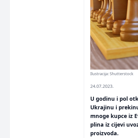
Ilustracija: Shutterstock
24.07.2023.
U godinu i pol o
Ukrajinu i preki
mnoge kupce iz Ev
plina iz cijevi u
proizvoda.