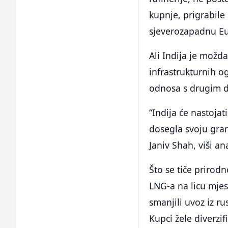
kupnje, prigrabile 
sjeverozapadnu Eu
Ali Indija je možd
infrastrukturnih o
odnosa s drugim do
“Indija će nastojat
dosegla svoju gran
Janiv Shah, viši an
Što se tiče prirod
LNG-a na licu mjest
smanjili uvoz iz ru
Kupci žele diverzif