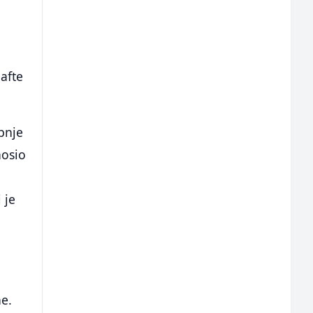
nafte
pnje
nosio
 je
ne.