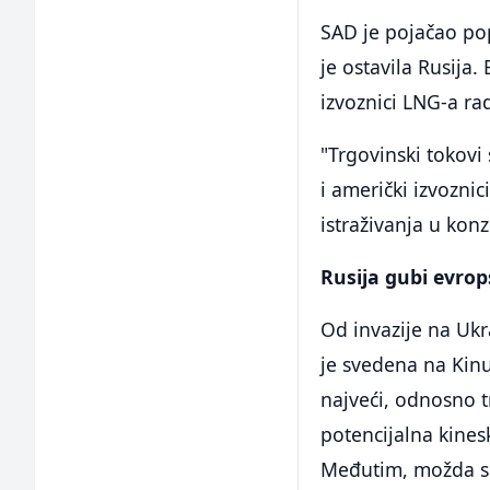
SAD je pojačao po
je ostavila Rusija.
izvoznici LNG-a ra
"Trgovinski tokovi 
i američki izvoznic
istraživanja u kon
Rusija gubi evrop
Od invazije na Ukr
je svedena na Kinu 
najveći, odnosno tr
potencijalna kinesk
Međutim, možda smo