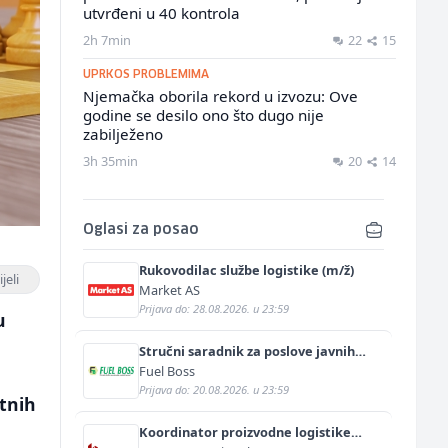
utvrđeni u 40 kontrola
2h 7min
22
15
UPRKOS PROBLEMIMA
Njemačka oborila rekord u izvozu: Ove
godine se desilo ono što dugo nije
zabilježeno
3h 35min
20
14
Oglasi za posao
Rukovodilac službe logistike (m/ž)
jeli
Market AS
Prijava do: 28.08.2026. u 23:59
u
Stručni saradnik za poslove javnih
nabavki (m/ž)
Fuel Boss
Prijava do: 20.08.2026. u 23:59
ftnih
Koordinator proizvodne logistike