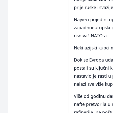
prije ruske invazij
Najveći pojedini o
zapadnoeuropski pr
osnivač NATO-a.
Neki azijski kupci
Dok se Evropa udalj
postali su ključni 
nastavio je rasti u 
nalazi sve više ku
Više od godinu da
nafte pretvorila u 
rafinerije, ne pošt