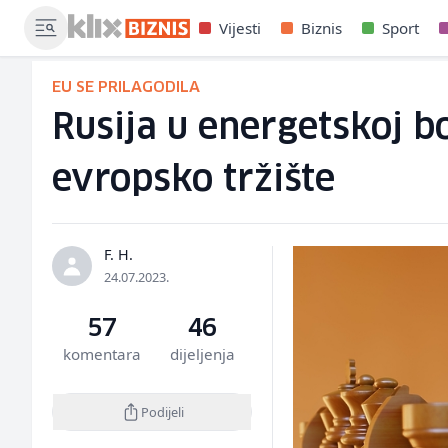
Vijesti
Biznis
Sport
EU SE PRILAGODILA
Rusija u energetskoj bo
evropsko tržište
F. H.
24.07.2023.
57
46
komentara
dijeljenja
Podijeli