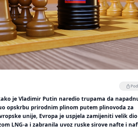
Podi
tkako je Vladimir Putin naredio trupama da napadn
nuo opskrbu prirodnim plinom putem plinovoda za
ropske unije, Evropa je uspjela zamijeniti velik dio
vozom LNG-a i zabranila uvoz ruske sirove nafte i na