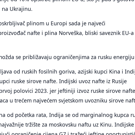
e na Ukrajinu.
pskrbljivač plinom u Europi sada je najveći
oizvođač nafte i plina Norveška, bliski saveznik EU-a 
 možda se približavaju ograničenjima za rusku energiju
ava od ruskih fosilnih goriva, azijski kupci Kina i Indi
kupci ruske sirove nafte. Indijski uvoz nafte iz Rusije
prvoj polovici 2023. jer jeftiniji izvoz ruske sirove naft
paca u trećem najvećem svjetskom uvozniku sirove naft
na od početka rata, Indija se od marginalnog kupca r
najvažnije tržište za moskovsku naftu uz Kinu. Indijske
ujući ograničenje cijena G7 i tražeći jeftine oportunisti