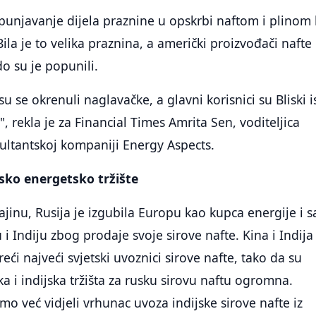
punjavanje dijela praznine u opskrbi naftom i plinom 
 Bila je to velika praznina, a američki proizvođači nafte 
do su je popunili.
su se okrenuli naglavačke, a glavni korisnici su Bliski i
i", rekla je za Financial Times Amrita Sen, voditeljica
zultantskoj kompaniji Energy Aspects.
sko energetsko tržište
ajinu, Rusija je izgubila Europu kao kupca energije i 
i Indiju zbog prodaje svoje sirove nafte. Kina i Indija
eći najveći svjetski uvoznici sirove nafte, tako da su
a i indijska tržišta za rusku sirovu naftu ogromna.
 već vidjeli vrhunac uvoza indijske sirove nafte iz