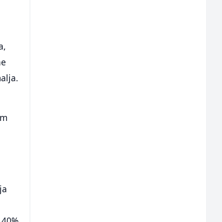
a,
ne
alja.
om
ja
o 40%