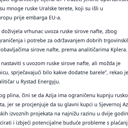
su mnoge ruske Uralske terete, koji su išli u
ropu prije embarga EU-a.
a doživjela vrhunac uvoza ruske sirove nafte, zbog
graničenja i potrebe za održavanjem dobrih trgovinski
bavljačima sirove nafte, prema analitičarima Kplera.
i nastaviti s uvozom ruske sirove nafte, ali možda je
icu, sprječavajući bilo kakve dodatne barele”, rekao j
alitičar u Rystad Energyju.
nog plina, čini se da Azija ima ograničenu kupnju rusk
a, jer se procjenjuje da su glavni kupci u Sjevernoj Azi
skih izvoznih projekata na najnižu razinu u dvije godin
icirati i izbjeći potencijalne buduće probleme s plaćan