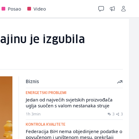
Posao
Video
jinu je izgubila
Biznis
ENERGETSKI PROBLEMI
Jedan od najvećih svjetskih proizvođača
uglja suočen s valom nestanaka struje
1h 3min
3
3
KONTROLA KVALITETE
Federacija BiH nema objedinjene podatke o
povučenom i uništenom mesu, prekršaji