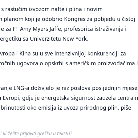
 s rastućim izvozom nafte i plina i novim
m planom koji je odobrio Kongres za pobjedu u čistoj
 je za FT Amy Myers Jaffe, profesorica istraživanja i
nergetiku sa Univerzitetu New York.
vropa i Kina su u sve intenzivnijoj konkurenciji za
ročnih ugovora o opskrbi s američkim proizvođačima 
.
je LNG-a doživjelo je niz poslova posljednjih mjesec
u Evropi, gdje je energetska sigurnost zauzela central
brinutosti oko emisija iz uvoza prirodnog plin, piše
ili želite prijaviti grešku u tekstu?