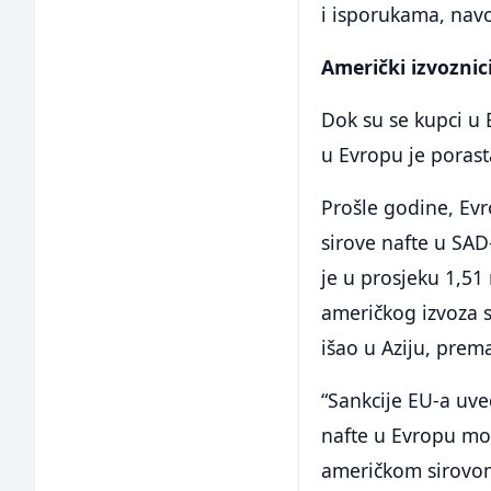
i isporukama, nav
Američki izvoznic
Dok su se kupci u 
u Evropu je porasta
Prošle godine, Evr
sirove nafte u SAD
je u prosjeku 1,51
američkog izvoza s
išao u Aziju, prem
“Sankcije EU-a uv
nafte u Evropu mo
američkom sirovom 