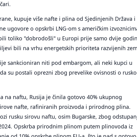
čari.
rane, kupuje više nafte i plina od Sjedinjenih Država i
ne ugovore o opskrbi LNG-om s američkim izvoznicim
bili toliko "dobrodošli" u Europi prije samo dvije godi
iljevi bili na vrhu energetskih prioriteta razvijenih zem
nije sankcioniran niti pod embargom, ali neki kupci u
žda su postali oprezni zbog prevelike ovisnosti o rusk
ga na naftu, Rusija je činila gotovo 40% ukupnog
rove nafte, rafiniranih proizvoda i prirodnog plina.
ozi rusku sirovu naftu, osim Bugarske, zbog odstupan
2024. Opskrba prirodnim plinom putem plinovoda iz
manje od 10% opskrbe plinom EU-a, što je pad s gotov