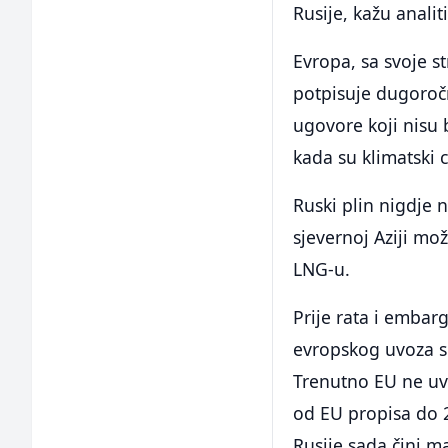
Rusije, kažu analiti
Evropa, sa svoje st
potpisuje dugoroč
ugovore koji nisu 
kada su klimatski c
Ruski plin nigdje 
sjevernoj Aziji mo
LNG-u.
Prije rata i embar
evropskog uvoza si
Trenutno EU ne uv
od EU propisa do 
Rusije sada čini 