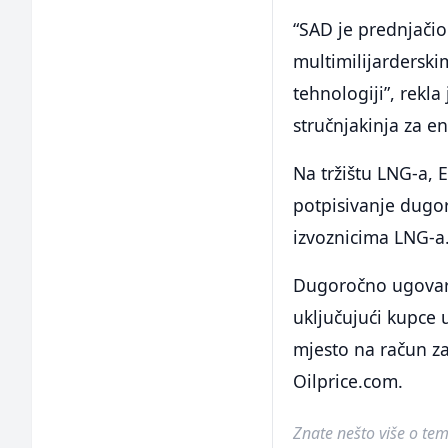
“SAD je prednjačio
multimilijarderski
tehnologiji”, rekla
stručnjakinja za e
Na tržištu LNG-a, E
potpisivanje dugo
izvoznicima LNG-a
Dugoročno ugovaran
uključujući kupce 
mjesto na račun za
Oilprice.com.
Znate nešto više o temi 