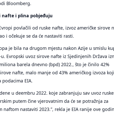
odi Bloomberg.
i nafte i plina pobjeđuju
Evropi povlačili od ruske nafte, izvoz američke sirove 
o i očekuje se da će nastaviti rasti.
opa je bila na drugom mjestu nakon Azije u smislu ku
-u. Evropski uvoz sirove nafte iz Sjedinjenih Država iz
 miliona barela dnevno (bpd) 2022., što je činilo 42%
irove nafte, malo manje od 43% američkog izvoza koji
a podacima EIA.
edene u deembru 2022. koje zabranjuju sav uvoz ruske
rskim putem čine vjerovatnim da će se potražnja za
naftom nastaviti 2023.”, rekla je EIA ranije ove godi