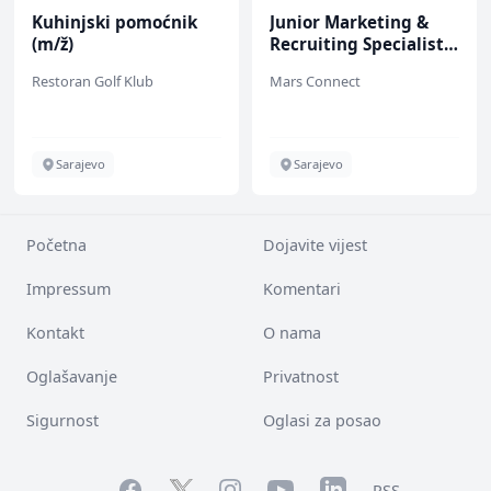
Kuhinjski pomoćnik
Junior Marketing &
(m/ž)
Recruiting Specialist
(m/ž)
Restoran Golf Klub
Mars Connect
Sarajevo
Sarajevo
Početna
Dojavite vijest
Impressum
Komentari
Kontakt
O nama
Oglašavanje
Privatnost
Sigurnost
Oglasi za posao
Facebook
YouTube
LinkedIn
Twitter
Instagram
RSS