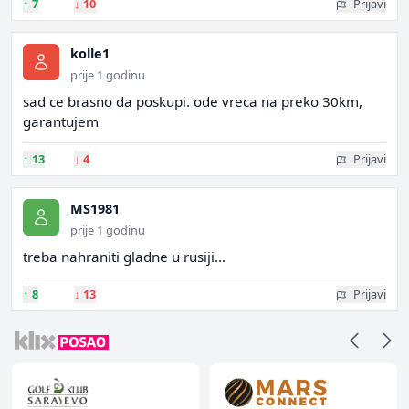
↑
7
↓
10
Prijavi
kolle1
prije 1 godinu
sad ce brasno da poskupi. ode vreca na preko 30km,
garantujem
↑
13
↓
4
Prijavi
MS1981
prije 1 godinu
treba nahraniti gladne u rusiji...
↑
8
↓
13
Prijavi