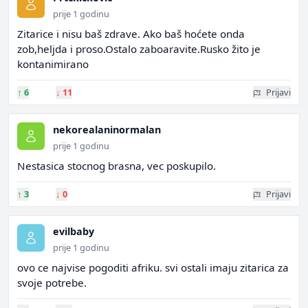
prije 1 godinu
Zitarice i nisu baš zdrave. Ako baš hoćete onda
zob,heljda i proso.Ostalo zaboaravite.Rusko žito je
kontanimirano
↑
6
↓
11
Prijavi
nekorealaninormalan
prije 1 godinu
Nestasica stocnog brasna, vec poskupilo.
↑
3
↓
0
Prijavi
evilbaby
prije 1 godinu
ovo ce najvise pogoditi afriku. svi ostali imaju zitarica za
svoje potrebe.