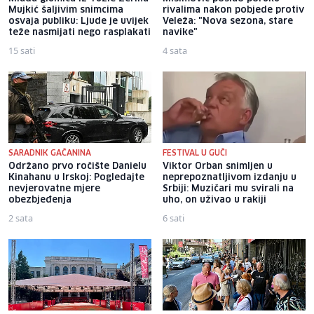
Mujkić šaljivim snimcima
rivalima nakon pobjede protiv
osvaja publiku: Ljude je uvijek
Veleža: "Nova sezona, stare
teže nasmijati nego rasplakati
navike"
15 sati
4 sata
SARADNIK GAČANINA
FESTIVAL U GUČI
Održano prvo ročište Danielu
Viktor Orban snimljen u
Kinahanu u Irskoj: Pogledajte
neprepoznatljivom izdanju u
nevjerovatne mjere
Srbiji: Muzičari mu svirali na
obezbjeđenja
uho, on uživao u rakiji
2 sata
6 sati