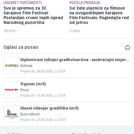
USUSRET SVEČANOSTI
POČELA PRODAJA
Sve je spremno za 32.
Svi žele ulaznice za filmove
Sarajevo Film Festival:
na ovogodišnjem Sarajevo
Postavljen crveni tepih ispred
Film Festivalu: Pogledajte red
Narodnog pozorišta
od jutros
30 min
2 sata
Oglasi za posao
Diplomirani inžinjer građevinarstva - saobraćajni smjer
(m/ž)
Kohisa
Prijava do: 26.08.2026. u 23:59
Trgovac (m/ž)
Prox
Prijava do: 15.08.2026. u 23:59
Glavni inženjer gradilišta (m/ž)
Euro-Mont
Prijava do: 21.08.2026. u 23:59