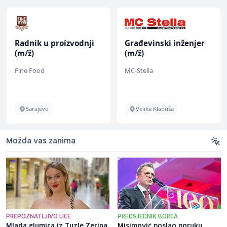
Radnik u proizvodnji
Građevinski inženjer
(m/ž)
(m/ž)
Fine Food
MC-Stella
Sarajevo
Velika Kladuša
Možda vas zanima
PREPOZNATLJIVO LICE
PREDSJEDNIK BORCA
Mlada glumica iz Tuzle Zerina
Misimović poslao poruku