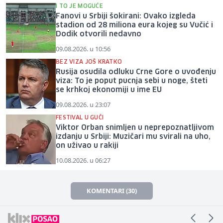
I TO JE MOGUĆE
Fanovi u Srbiji šokirani: Ovako izgleda
stadion od 28 miliona eura kojeg su Vučić i
Dodik otvorili nedavno
09.08.2026. u 10:56
BEZ VIZA JOŠ KRATKO
Rusija osudila odluku Crne Gore o uvođenju
viza: To je poput pucnja sebi u noge, šteti
se krhkoj ekonomiji u ime EU
09.08.2026. u 23:07
FESTIVAL U GUČI
Viktor Orban snimljen u neprepoznatljivom
izdanju u Srbiji: Muzičari mu svirali na uho,
on uživao u rakiji
10.08.2026. u 06:27
KOMENTARI (30)