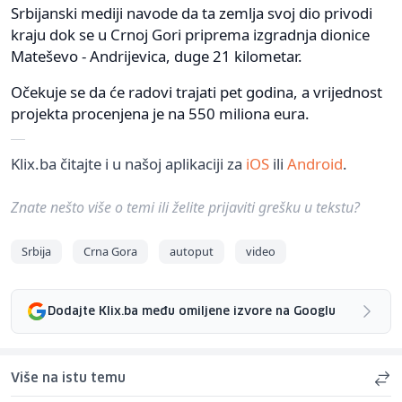
Srbijanski mediji navode da ta zemlja svoj dio privodi
kraju dok se u Crnoj Gori priprema izgradnja dionice
Mateševo - Andrijevica, duge 21 kilometar.
Očekuje se da će radovi trajati pet godina, a vrijednost
projekta procenjena je na 550 miliona eura.
Klix.ba čitajte i u našoj aplikaciji za
iOS
ili
Android
.
Znate nešto više o temi ili želite prijaviti grešku u tekstu?
Srbija
Crna Gora
autoput
video
Dodajte Klix.ba među omiljene izvore na Googlu
Više na istu temu