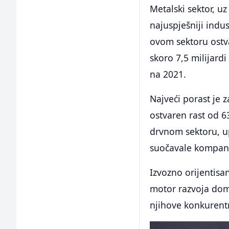
Metalski sektor, uz
najuspješniji indus
ovom sektoru ostva
skoro 7,5 milijardi
na 2021.
Najveći porast je z
ostvaren rast od 6
drvnom sektoru, up
suočavale kompani
Izvozno orijentisa
motor razvoja dom
njihove konkurent