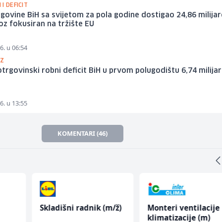
I DEFICIT
govine BiH sa svijetom za pola godine dostigao 24,86 milijar
oz fokusiran na tržište EU
6. u 06:54
OZ
trgovinski robni deficit BiH u prvom polugodištu 6,74 milija
6. u 13:55
KOMENTARI (46)
Skladišni radnik (m/ž)
Monteri ventilacije 
klimatizacije (m)