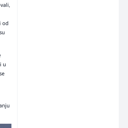
vali,
i od
osu
e
i u
se
anju