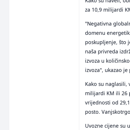
Kako su naveli, obi
za 10,9 milijardi 
"Negativna global
domenu energetike,
poskupljenje, što 
naša privreda izdr
izvoza u količinsk
izvoza", ukazao je
Kako su naglasili, 
milijardi KM ili 2
vrijednosti od 29,1
posto. Vanjskotrgov
Uvozne cijene su us