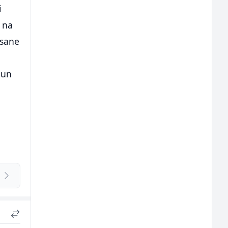
i
" na
isane
mun