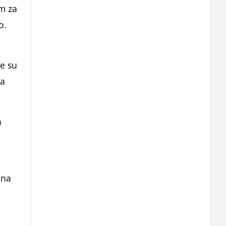
om za
o.
e su
ja
a
ona