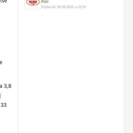
iše
Klas
Prijava do: 09.08.2026. u 23:59
e
a 3,8
j
 33