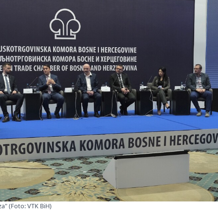
za" (Foto: VTK BiH)