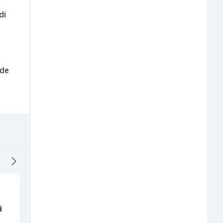
di
rde
i
Radnik u restoranu
Sachbearbeiter in de
(m/ž)
Voice Quality