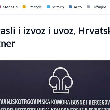
Magazin
Lifestyle
Scitech
Auto
Križaljka
sli i izvoz i uvoz, Hrvats
tner