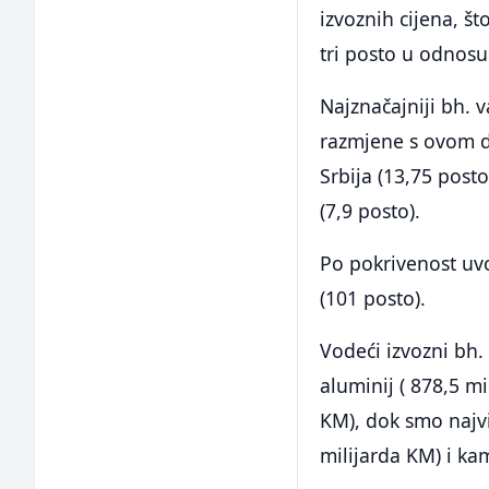
izvoznih cijena, š
tri posto u odnosu
Najznačajniji bh. 
razmjene s ovom d
Srbija (13,75 posto
(7,9 posto).
Po pokrivenost uvo
(101 posto).
Vodeći izvozni bh. 
aluminij ( 878,5 mi
KM), dok smo najviš
milijarda KM) i ka