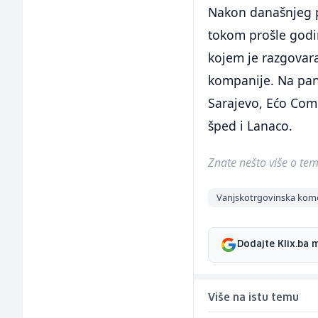
Nakon današnjeg p
tokom prošle godin
kojem je razgovara
kompanije. Na pan
Sarajevo, Ećo Com
šped i Lanaco.
Znate nešto više o temi 
Vanjskotrgovinska kom
Dodajte Klix.ba 
Više na istu temu