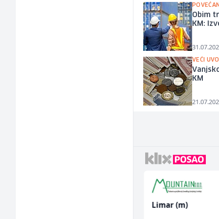
POVEĆAN 
Obim tr
KM: Izv
31.07.202
VEĆI UV
Vanjsko
KM
21.07.202
Hostesa (ž)
Limar (m)