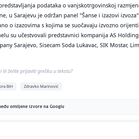
redstavljanja podataka o vanjskotrgovinskoj razmjen
e, u Sarajevu je održan panel "Šanse i izazovi izvoza
no o izazovima s kojima se suočavaju izvozno orijent
elu su učestvovali predstavnici kompanija AS Holding
pany Sarajevo, Sisecam Soda Lukavac, SIK Mostar, Li
ili želite prijaviti grešku u tekstu?
ora BiH
Zdravko Marinović
među omiljene izvore na Googlu