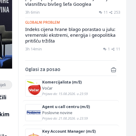
vlasništvu bivšeg šefa Googlea
3h 6min
11
253
GLOBALNI PROBLEM
Indeks cijena hrane blago porastao u julu:
vremenski ekstremi, energija i geopolitika
pritišću tržišta
3h 14min
1
11
Oglasi za posao
Komercijalista (m/ž)
jeli
Voćar
Prijava do: 15.08.2026. u 23:59
ili
Agent u call centru (m/ž)
Poslovne novine
skim
Prijava do: 21.08.2026. u 23:59
Key Account Manager (m/ž)