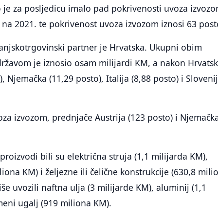
to je za posljedicu imalo pad pokrivenosti uvoza izvoz
 na 2021. te pokrivenost uvoza izvozom iznosi 63 post
vanjskotrgovinski partner je Hrvatska. Ukupni obim
ržavom je iznosio osam milijardi KM, a nakon Hrvatsk
), Njemačka (11,29 posto), Italija (8,88 posto) i Sloveni
za izvozom, prednjače Austrija (123 posto) i Njemačk
proizvodi bili su električna struja (1,1 milijarda KM),
liona KM) i željezne ili čelične konstrukcije (630,8 mili
e uvozili naftna ulja (3 milijarde KM), aluminij (1,1
meni ugalj (919 miliona KM).