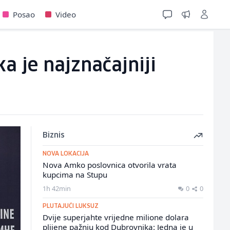
Posao
Video
ka je najznačajniji
Biznis
NOVA LOKACIJA
Nova Amko poslovnica otvorila vrata
kupcima na Stupu
1h 42min
0
0
PLUTAJUĆI LUKSUZ
Dvije superjahte vrijedne milione dolara
plijene pažnju kod Dubrovnika: Jedna je u