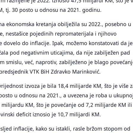
m razmjene je 2022. iznosio 47,5 milijardi KM, što je v
KM, tj. 30 posto u odnosu na 2021. godinu.
na ekonomska kretanja obilježila su 2022., posebno u
 nestašice pojedinih repromaterijala i njihovo
je dovelo do inflacije. Ipak, možemo konstatovati da je
žala pod negativnim uticajima, da nije zabilježen pad
om smislu, već, naprotiv, zabilježeno je blago povećanj
 predsjednik VTK BiH Zdravko Marinković.
vrijednost izvoza je bila 18,4 milijarde KM, što je više z
6 posto u odnosu na 2021., a uvezena je roba u ukupno
 milijardu KM, što je povećanje od 7,2 milijarde KM ili
inski deficit iznosio je 10,7 milijardi KM.
ljed inflacije, kako su istakli, rasle bržom stopom od