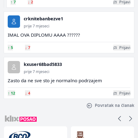
↑
7
↓
2
Prijavi
crknitebanbezve1
prije 7 mjeseci
IMAL OVA DIPLOMU AAAA ??????
↑
5
↓
7
Prijavi
kxuser68bad5833
prije 7 mjeseci
Zasto da ne sve sto je normalno podrzajem
↑
12
↓
4
Prijavi
Povratak na članak