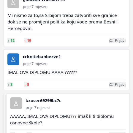
prije 7 mjeseci
Mi nismo za to,sa Srbijom treba zatvoriti sve granice
dok se ne promijeni politika koju vode prema Bosni i
Hercegovini
↑
12
↓
19
Prijavi
crknitebanbezve1
prije 7 mjeseci
IMAL OVA DIPLOMU AAAA ??????
↑
8
↓
8
Prijavi
kxuser69296bc7c
prije 7 mjeseci
AAAAA, IMAL OVA DIPLOMU??? imaš li ti diplomu
osnovne škole?