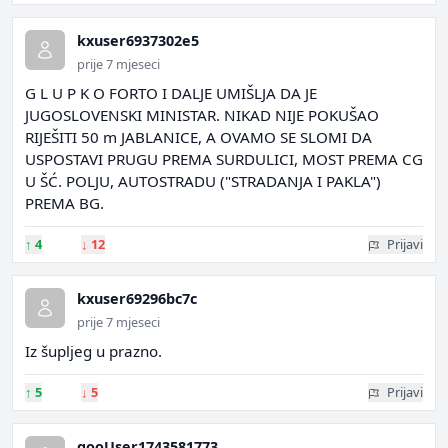
kxuser6937302e5
prije 7 mjeseci
G L U P K O FORTO I DALJE UMIŠLJA DA JE
JUGOSLOVENSKI MINISTAR. NIKAD NIJE POKUŠAO
RIJEŠITI 50 m JABLANICE, A OVAMO SE SLOMI DA
USPOSTAVI PRUGU PREMA SURDULICI, MOST PREMA CG
U ŠĆ. POLJU, AUTOSTRADU ("STRADANJA I PAKLA")
PREMA BG.
↑
4
↓
12
Prijavi
kxuser69296bc7c
prije 7 mjeseci
Iz šupljeg u prazno.
↑
5
↓
5
Prijavi
gooUser1743581773