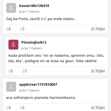
kxuser68c12b418
prije 7 mjeseci
Daj ba Forto, završi V C pa onda ostalo...
↑
4
↓
7
Prijavi
PticaSojkaNr2
prije 7 mjeseci
Kada pročitam ovo "mi se nadamo, spremni smo, i bla,
bla, bla", podigne mi se kosa na glavi. Teke ublehe
↑
2
↓
1
Prijavi
appleUser1731810067
prije 7 mjeseci
aca sofronijevic poznata harmonikasica
↑
3
↓
2
Prijavi