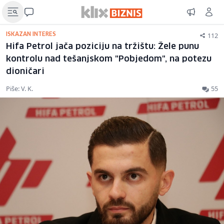
112
ISKAZAN INTERES
Hifa Petrol jača poziciju na tržištu: Žele punu
kontrolu nad tešanjskom "Pobjedom", na potezu
dioničari
Piše: V. K.
55