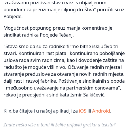
izražavamo pozitivan stav u vezi s objavljenom
ponudom za preuzimanje ciljnog društva" poručili su iz
Pobjede.
Mogućnost potpunog preuzimanja komentirao je i
sindikat radnika Pobjede Tešanj.
"Stava smo da su za radnike firme bitne isključivo tri
stvari. Kontinuiran rast plata i kontinuirano poboljšanje
uslova rada svim radnicima, kao i dovođenje zaštite na
radu što je moguće viši nivo. Očuvanje radnih mjesta i
stvaranje preduslove za otvaranje novih radnih mjesta,
dalji rast i razvoj fabrike. Poštivanje sindikalnih sloboda
i međusobno uvažavanje na partnerskim osnovama",
rekao je predsjednik sindikata Ismir Salkičević.
Klix.ba čitajte i u našoj aplikaciji za
iOS
ili
Android
.
Znate nešto više o temi ili želite prijaviti grešku u tekstu?