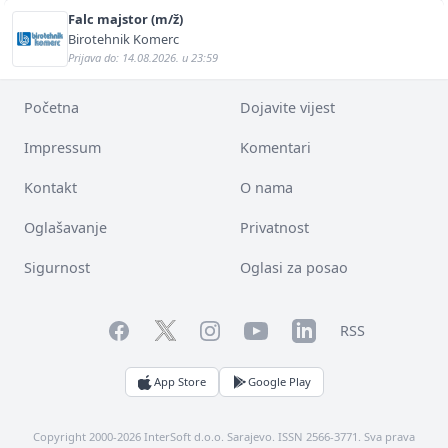
Falc majstor (m/ž)
Birotehnik Komerc
Prijava do: 14.08.2026. u 23:59
Početna
Dojavite vijest
Impressum
Komentari
Kontakt
O nama
Oglašavanje
Privatnost
Sigurnost
Oglasi za posao
Facebook
YouTube
LinkedIn
Twitter
Instagram
RSS
App Store
Google Play
Copyright 2000-2026 InterSoft d.o.o. Sarajevo. ISSN 2566-3771. Sva prava