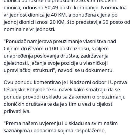
dionica odnosi se na preostalih 236.935 redovnih
dionica, odnosno 50,49 posto kompanije. Nominalna
vrijednost dionica je 40 KM, a ponuđena cijena po
jednoj dionici iznosi 20 KM, što predstavlja 50 posto od
nominalne vrijednosti.
"Ponuđač namjerava preuzimanje vlasništva nad
Ciljnim društvom u 100 posto iznosu, s ciljem
unapređenja poslovanja društva, zadržavanja
djelatnosti, jačanja svoje pozicije u vlasničkoj i
upravljačkoj strukturi", navodi se u dokumentu.
Ovu ponudu komentirao je i Nadzorni odbor i Uprava
tešanjske Pobjede te su naveli kako smatraju da se
ponuda provodi u skladu sa Zakonom o preuzimanju
dioničkih društava te da je s tim u vezi u cijelosti
prihvatljiva.
"Prema našem uvjerenju i u skladu sa svim našim
saznanjima i podacima kojima raspolažemo,