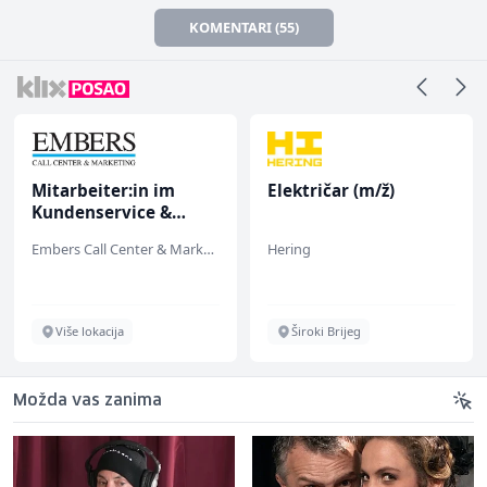
KOMENTARI (55)
Mitarbeiter:in im
Električar (m/ž)
Kundenservice &
Support (m/w/d)
Embers Call Center & Marketing
Hering
Više lokacija
Široki Brijeg
Možda vas zanima