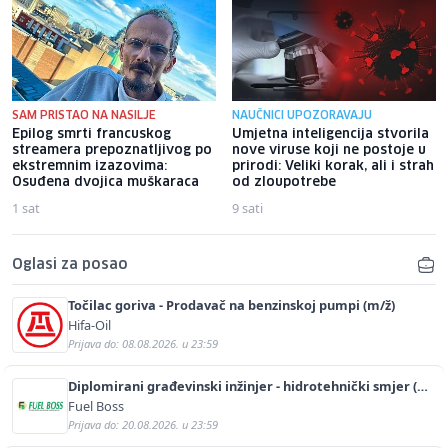
SAM PRISTAO NA NASILJE
NAUČNICI UPOZORAVAJU
Epilog smrti francuskog
Umjetna inteligencija stvorila
streamera prepoznatljivog po
nove viruse koji ne postoje u
ekstremnim izazovima:
prirodi: Veliki korak, ali i strah
Osuđena dvojica muškaraca
od zloupotrebe
1 sat
9 sati
Oglasi za posao
Točilac goriva - Prodavač na benzinskoj pumpi (m/ž)
Hifa-Oil
Prijava do: 08.08.2026. u 23:59
Diplomirani građevinski inžinjer - hidrotehnički smjer (m/
ž)
Fuel Boss
Prijava do: 20.08.2026. u 23:59