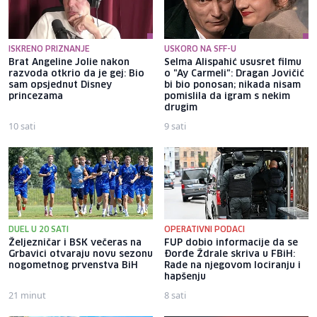
ISKRENO PRIZNANJE
USKORO NA SFF-U
Brat Angeline Jolie nakon
Selma Alispahić ususret filmu
razvoda otkrio da je gej: Bio
o "Ay Carmeli": Dragan Jovičić
sam opsjednut Disney
bi bio ponosan; nikada nisam
princezama
pomislila da igram s nekim
drugim
10 sati
9 sati
DUEL U 20 SATI
OPERATIVNI PODACI
Željezničar i BSK večeras na
FUP dobio informacije da se
Grbavici otvaraju novu sezonu
Đorđe Ždrale skriva u FBiH:
nogometnog prvenstva BiH
Rade na njegovom lociranju i
hapšenju
21 minut
8 sati