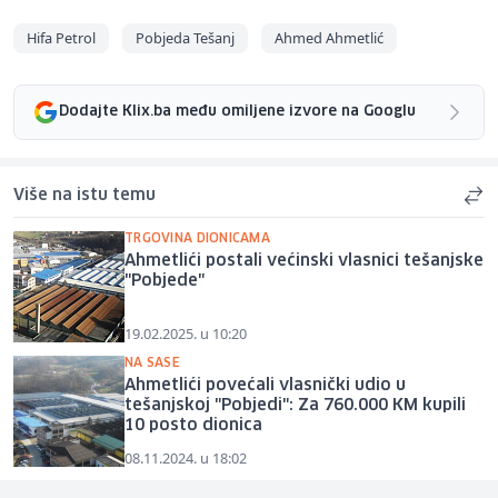
Hifa Petrol
Pobjeda Tešanj
Ahmed Ahmetlić
Dodajte Klix.ba među omiljene izvore na Googlu
Više na istu temu
TRGOVINA DIONICAMA
Ahmetlići postali većinski vlasnici tešanjske
"Pobjede"
19.02.2025. u 10:20
NA SASE
Ahmetlići povećali vlasnički udio u
tešanjskoj "Pobjedi": Za 760.000 KM kupili
10 posto dionica
08.11.2024. u 18:02