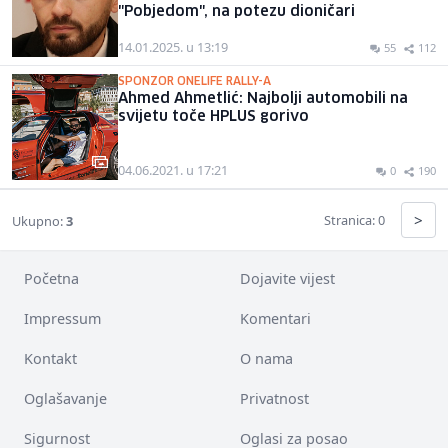
"Pobjedom", na potezu dioničari
14.01.2025. u 13:19
55
112
SPONZOR ONELIFE RALLY-A
Ahmed Ahmetlić: Najbolji automobili na
svijetu toče HPLUS gorivo
04.06.2021. u 17:21
0
190
>
Stranica: 0
Ukupno:
3
Početna
Dojavite vijest
Impressum
Komentari
Kontakt
O nama
Oglašavanje
Privatnost
Sigurnost
Oglasi za posao