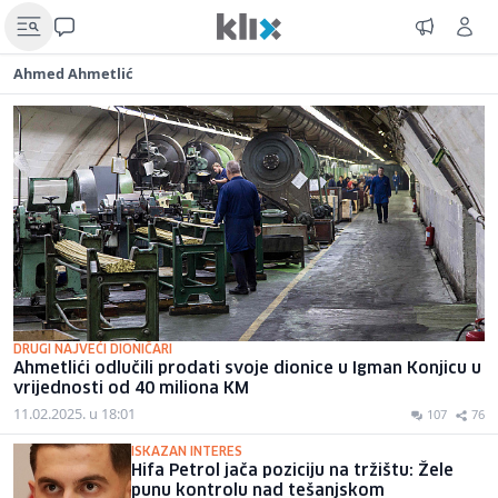
Ahmed Ahmetlić
DRUGI NAJVEĆI DIONIČARI
Ahmetlići odlučili prodati svoje dionice u Igman Konjicu u
vrijednosti od 40 miliona KM
11.02.2025. u 18:01
107
76
ISKAZAN INTERES
Hifa Petrol jača poziciju na tržištu: Žele
punu kontrolu nad tešanjskom