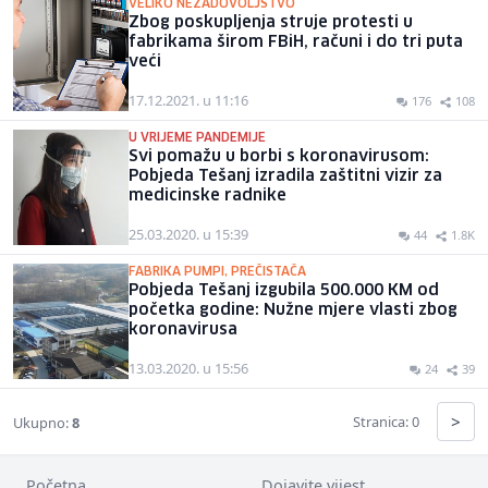
VELIKO NEZADOVOLJSTVO
Zbog poskupljenja struje protesti u
fabrikama širom FBiH, računi i do tri puta
veći
17.12.2021. u 11:16
176
108
U VRIJEME PANDEMIJE
Svi pomažu u borbi s koronavirusom:
Pobjeda Tešanj izradila zaštitni vizir za
medicinske radnike
25.03.2020. u 15:39
44
1.8K
FABRIKA PUMPI, PREČISTAČA
Pobjeda Tešanj izgubila 500.000 KM od
početka godine: Nužne mjere vlasti zbog
koronavirusa
13.03.2020. u 15:56
24
39
>
Stranica: 0
Ukupno:
8
Početna
Dojavite vijest