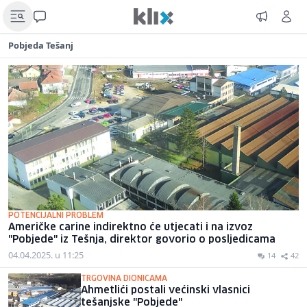
Pobjeda Tešanj
POTENCIJALNI PROBLEM
Američke carine indirektno će utjecati i na izvoz
"Pobjede" iz Tešnja, direktor govorio o posljedicama
04.04.2025. u 11:25
14
42
TRGOVINA DIONICAMA
Ahmetlići postali većinski vlasnici
tešanjske "Pobjede"