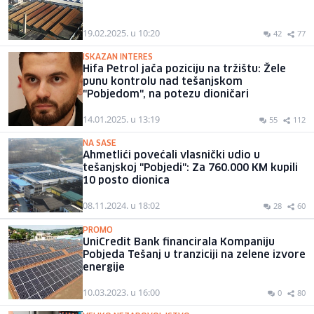
19.02.2025. u 10:20
42
77
ISKAZAN INTERES
Hifa Petrol jača poziciju na tržištu: Žele
punu kontrolu nad tešanjskom
"Pobjedom", na potezu dioničari
14.01.2025. u 13:19
55
112
NA SASE
Ahmetlići povećali vlasnički udio u
tešanjskoj "Pobjedi": Za 760.000 KM kupili
10 posto dionica
08.11.2024. u 18:02
28
60
PROMO
UniCredit Bank financirala Kompaniju
Pobjeda Tešanj u tranziciji na zelene izvore
energije
10.03.2023. u 16:00
0
80