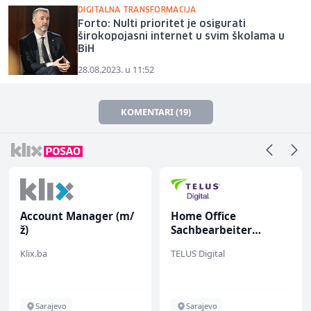
DIGITALNA TRANSFORMACIJA
Forto: Nulti prioritet je osigurati
širokopojasni internet u svim školama u
BiH
28.08.2023. u 11:52
KOMENTARI (19)
Account Manager (m/
Home Office
ž)
Sachbearbeiter
(m/w/d) für einen
Klix.ba
TELUS Digital
bekannten deutschen
Energieversorger
Sarajevo
Sarajevo