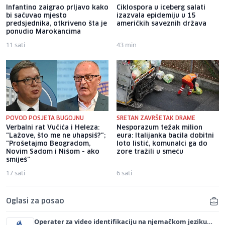
Infantino zaigrao prljavo kako
Ciklospora u iceberg salati
bi sačuvao mjesto
izazvala epidemiju u 15
predsjednika, otkriveno šta je
američkih saveznih država
ponudio Marokancima
11 sati
43 min
POVOD POSJETA BUGOJNU
SRETAN ZAVRŠETAK DRAME
Verbalni rat Vučića i Heleza:
Nesporazum težak milion
"Lažove, što me ne uhapsiš?";
eura: Italijanka bacila dobitni
"Prošetajmo Beogradom,
loto listić, komunalci ga do
Novim Sadom i Nišom - ako
zore tražili u smeću
smiješ"
17 sati
6 sati
Oglasi za posao
Operater za video identifikaciju na njemačkom jeziku