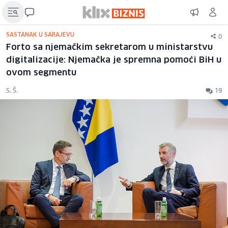
0
SASTANAK U SARAJEVU
Forto sa njemačkim sekretarom u ministarstvu
digitalizacije: Njemačka je spremna pomoći BiH u
ovom segmentu
S. Š.
19