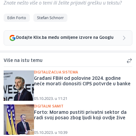
Znate nešto više o temi ili želite prijaviti grešku u tekstu?
Edin Forto
Stefan Schnorr
Dodajte Klix.ba među omiljene izvore na Googlu
Više na istu temu
DIGITALIZACIJA SISTEMA
Građani FBiH od polovine 2024. godine
neće morati donositi CIPS potvrde u banke
05.10.2023. u 11:21
DIGITALNI SAMIT
Forto: Moramo pustiti privatni sektor da
radi svoj posao zbog ljudi koji ovdje žive
05.10.2023. u 10:39