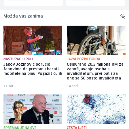
Možda vas zanima
NASTUPAO U PULI
JAVNI POZIVI FONDA
Jakov Jozinović poručio
Osigurano 20,3 miliona KM za
fanovima da prestanu bacati
zapošljavanje osoba s
mobitele na binu: Pogazit ću ih
invaliditetom, prvi put i za
one sa 50 posto invaliditeta
11 sati
14 sati
SPREMAN JE NA SVE
ČESTA LJETI