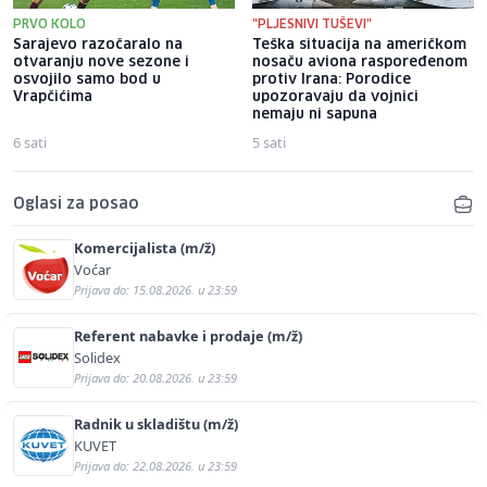
PRVO KOLO
"PLJESNIVI TUŠEVI"
Sarajevo razočaralo na
Teška situacija na američkom
otvaranju nove sezone i
nosaču aviona raspoređenom
osvojilo samo bod u
protiv Irana: Porodice
Vrapčićima
upozoravaju da vojnici
nemaju ni sapuna
6 sati
5 sati
Oglasi za posao
Komercijalista (m/ž)
Voćar
Prijava do: 15.08.2026. u 23:59
Referent nabavke i prodaje (m/ž)
Solidex
Prijava do: 20.08.2026. u 23:59
Radnik u skladištu (m/ž)
KUVET
Prijava do: 22.08.2026. u 23:59