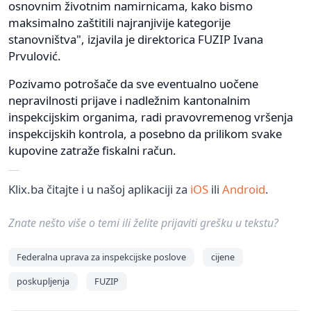
osnovnim životnim namirnicama, kako bismo
maksimalno zaštitili najranjivije kategorije
stanovništva", izjavila je direktorica FUZIP Ivana
Prvulović.
Pozivamo potrošače da sve eventualno uočene
nepravilnosti prijave i nadležnim kantonalnim
inspekcijskim organima, radi pravovremenog vršenja
inspekcijskih kontrola, a posebno da prilikom svake
kupovine zatraže fiskalni račun.
Klix.ba čitajte i u našoj aplikaciji za
iOS
ili
Android
.
Znate nešto više o temi ili želite prijaviti grešku u tekstu?
Federalna uprava za inspekcijske poslove
cijene
poskupljenja
FUZIP