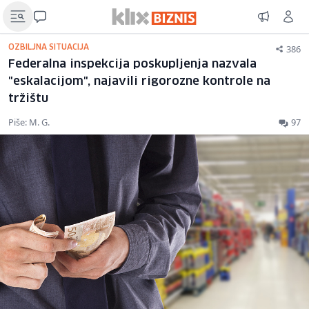
386
OZBILJNA SITUACIJA
Federalna inspekcija poskupljenja nazvala
"eskalacijom", najavili rigorozne kontrole na
tržištu
Piše: M. G.
97