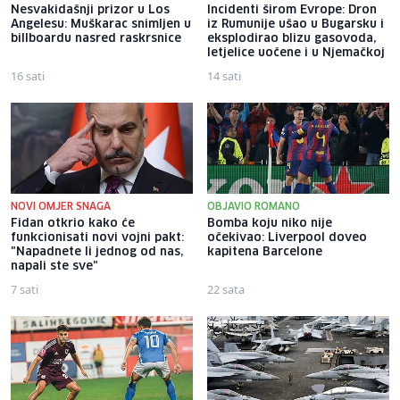
Nesvakidašnji prizor u Los
Incidenti širom Evrope: Dron
Angelesu: Muškarac snimljen u
iz Rumunije ušao u Bugarsku i
billboardu nasred raskrsnice
eksplodirao blizu gasovoda,
letjelice uočene i u Njemačkoj
16 sati
14 sati
NOVI OMJER SNAGA
OBJAVIO ROMANO
Fidan otkrio kako će
Bomba koju niko nije
funkcionisati novi vojni pakt:
očekivao: Liverpool doveo
"Napadnete li jednog od nas,
kapitena Barcelone
napali ste sve"
7 sati
22 sata