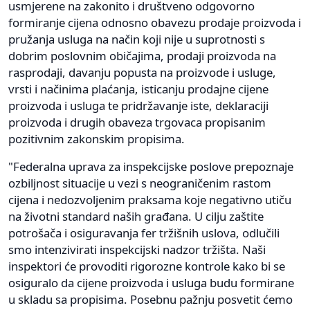
usmjerene na zakonito i društveno odgovorno
formiranje cijena odnosno obavezu prodaje proizvoda i
pružanja usluga na način koji nije u suprotnosti s
dobrim poslovnim običajima, prodaji proizvoda na
rasprodaji, davanju popusta na proizvode i usluge,
vrsti i načinima plaćanja, isticanju prodajne cijene
proizvoda i usluga te pridržavanje iste, deklaraciji
proizvoda i drugih obaveza trgovaca propisanim
pozitivnim zakonskim propisima.
"Federalna uprava za inspekcijske poslove prepoznaje
ozbiljnost situacije u vezi s neograničenim rastom
cijena i nedozvoljenim praksama koje negativno utiču
na životni standard naših građana. U cilju zaštite
potrošača i osiguravanja fer tržišnih uslova, odlučili
smo intenzivirati inspekcijski nadzor tržišta. Naši
inspektori će provoditi rigorozne kontrole kako bi se
osiguralo da cijene proizvoda i usluga budu formirane
u skladu sa propisima. Posebnu pažnju posvetit ćemo