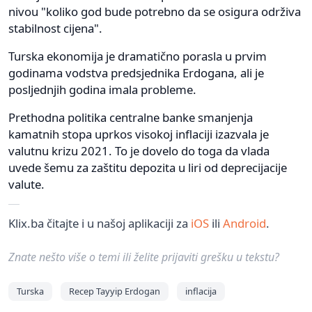
nivou "koliko god bude potrebno da se osigura održiva
stabilnost cijena".
Turska ekonomija je dramatično porasla u prvim
godinama vodstva predsjednika Erdogana, ali je
posljednjih godina imala probleme.
Prethodna politika centralne banke smanjenja
kamatnih stopa uprkos visokoj inflaciji izazvala je
valutnu krizu 2021. To je dovelo do toga da vlada
uvede šemu za zaštitu depozita u liri od deprecijacije
valute.
Klix.ba čitajte i u našoj aplikaciji za
iOS
ili
Android
.
Znate nešto više o temi ili želite prijaviti grešku u tekstu?
Turska
Recep Tayyip Erdogan
inflacija