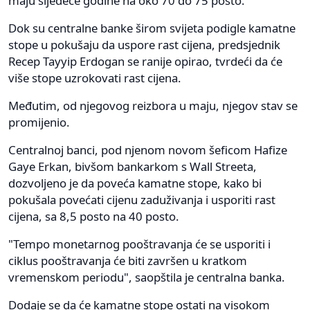
maju sljedeće godine na oko 70 do 75 posto.
Dok su centralne banke širom svijeta podigle kamatne
stope u pokušaju da uspore rast cijena, predsjednik
Recep Tayyip Erdogan se ranije opirao, tvrdeći da će
više stope uzrokovati rast cijena.
Međutim, od njegovog reizbora u maju, njegov stav se
promijenio.
Centralnoj banci, pod njenom novom šeficom Hafize
Gaye Erkan, bivšom bankarkom s Wall Streeta,
dozvoljeno je da poveća kamatne stope, kako bi
pokušala povećati cijenu zaduživanja i usporiti rast
cijena, sa 8,5 posto na 40 posto.
"Tempo monetarnog pooštravanja će se usporiti i
ciklus pooštravanja će biti završen u kratkom
vremenskom periodu", saopštila je centralna banka.
Dodaje se da će kamatne stope ostati na visokom