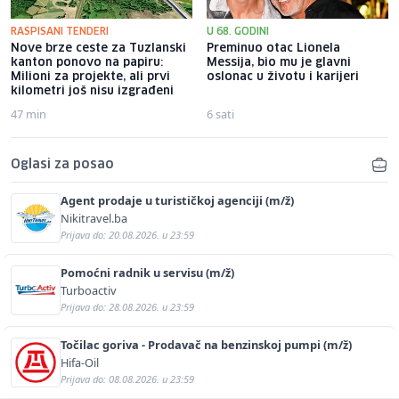
RASPISANI TENDERI
U 68. GODINI
Nove brze ceste za Tuzlanski
Preminuo otac Lionela
kanton ponovo na papiru:
Messija, bio mu je glavni
Milioni za projekte, ali prvi
oslonac u životu i karijeri
kilometri još nisu izgrađeni
47 min
6 sati
Oglasi za posao
Agent prodaje u turističkoj agenciji (m/ž)
Nikitravel.ba
Prijava do: 20.08.2026. u 23:59
Pomoćni radnik u servisu (m/ž)
Turboactiv
Prijava do: 28.08.2026. u 23:59
Točilac goriva - Prodavač na benzinskoj pumpi (m/ž)
Hifa-Oil
Prijava do: 08.08.2026. u 23:59