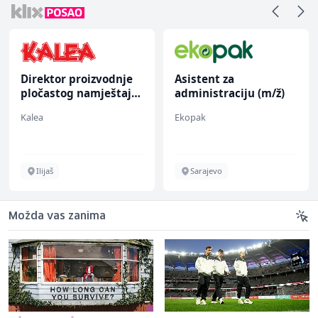
Direktor proizvodnje
Asistent za
pločastog namještaja
administraciju (m/ž)
(m/ž)
Kalea
Ekopak
Ilijaš
Sarajevo
Možda vas zanima