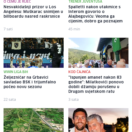
O ČEMU JE RIJEČ
TRENER JUVENTUSA
Nesvakidašnji prizor u Los
Spalletti nakon utakmice s
Angelesu: Muškarac snimljen u
Interom govorio o
billboardu nasred raskrsnice
Alajbegoviću: Veoma ga
cijenim, dobro ga poznajem
7 sati
45 min
WWIN LIGA BIH
KOD ČAJNIČA
Željezničar na Grbavici
"Ispunjen amanet nakon 83
savladao BSK i trijumfalno
godine": Milatkovići ponovo
počeo novu sezonu
dobili džamiju porušenu u
Drugom svjetskom ratu
22 sata
3 sata