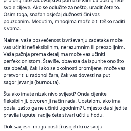
prolongirate zadovoljstvo pomaže vam da postignete
svoje ciljeve. Ako se odlučite za nešto, uradit ćete to.
Osim toga, snažan osjećaj dužnosti čini vas
pouzdanim. Međutim, mnogima može biti teško raditi
s vama.
Naime, vaša posvećenost izvršavanju zadataka može
vas učiniti nefleksibilnim, nerazumnim ili preozbiljnim.
Vaša pažnja prema detaljima može vas učiniti
perfekcionistom. Štaviše, obaveza da ispunite ono što
ste obećali, čak i ako se okolnosti promijene, može vas
pretvoriti u radoholičara, čak vas dovesti na put
sagorijevanja (burnouta).
Šta ako imate nizak nivo svijesti? Onda cijenite
fleksibilniji, otvoreniji način rada. Uostalom, ako ima
posla, zašto ga ne učiniti ugodnim? Umjesto da slijedite
pravila i upute, radije ćete stvari učiti u hodu.
Dok savjesni mogu postići uspjeh kroz svoju