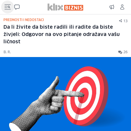
13
PREDNOSTI I NEDOSTACI
Da li živite da biste radili ili radite da biste
živjeli: Odgovor na ovo pitanje odražava vašu
ličnost
B. R.
26