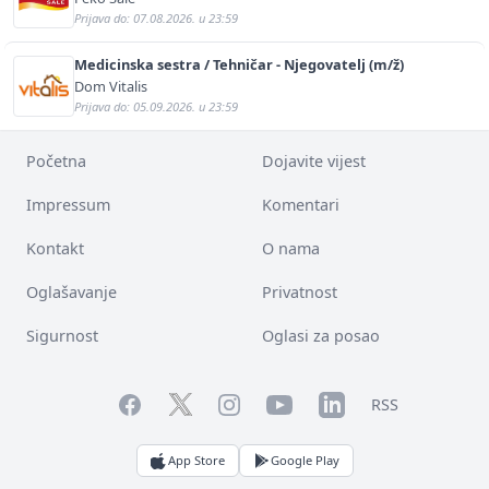
Prijava do: 07.08.2026. u 23:59
Medicinska sestra / Tehničar - Njegovatelj (m/ž)
Dom Vitalis
Prijava do: 05.09.2026. u 23:59
Početna
Dojavite vijest
Impressum
Komentari
Kontakt
O nama
Oglašavanje
Privatnost
Sigurnost
Oglasi za posao
Facebook
YouTube
LinkedIn
Twitter
Instagram
RSS
App Store
Google Play