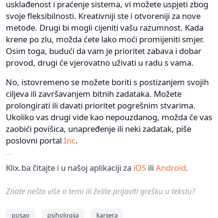
usklađenost i praćenje sistema, vi možete uspjeti zbog
svoje fleksibilnosti. Kreativniji ste i otvoreniji za nove
metode. Drugi bi mogli cijeniti vašu razumnost. Kada
krene po zlu, možda ćete lako moći promijeniti smjer.
Osim toga, budući da vam je prioritet zabava i dobar
provod, drugi će vjerovatno uživati u radu s vama.
No, istovremeno se možete boriti s postizanjem svojih
ciljeva ili završavanjem bitnih zadataka. Možete
prolongirati ili davati prioritet pogrešnim stvarima.
Ukoliko vas drugi vide kao nepouzdanog, možda će vas
zaobići povišica, unapređenje ili neki zadatak, piše
poslovni portal
Inc
.
Klix.ba čitajte i u našoj aplikaciji za
iOS
ili
Android
.
Znate nešto više o temi ili želite prijaviti grešku u tekstu?
posao
psihologija
karijera