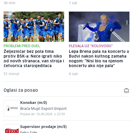
36 min
1 sat
PROBLEMI PRED DUEL
PLESALA UZ "KOLOVOĐU"
Željezničar bez pola tima
Lepa Brena pala na koncertu u
protiv BSK-a: Neće igrati niko
Budvi nakon kultnog zamaha
od novih stranaca, van stroja i
nogom: "Nisi bio na njenom
četvorica starosjedilaca
koncertu ako nije pala"
51 minut
6 sati
Oglasi za posao
Konobar (m/ž)
Braća Mujić Export-Import
Prijava do: 16.08.2026. u 23:59
Supervizor prodaje (m/ž)
Feko Sale