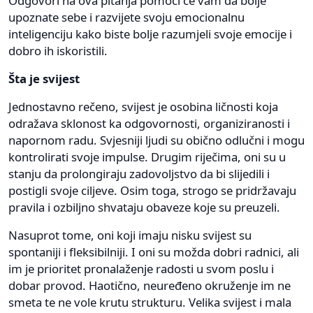
Odgovori na ova pitanja pomoći će vam da bolje
upoznate sebe i razvijete svoju emocionalnu
inteligenciju kako biste bolje razumjeli svoje emocije i
dobro ih iskoristili.
Šta je svijest
Jednostavno rečeno, svijest je osobina ličnosti koja
odražava sklonost ka odgovornosti, organiziranosti i
napornom radu. Svjesniji ljudi su obično odlučni i mogu
kontrolirati svoje impulse. Drugim riječima, oni su u
stanju da prolongiraju zadovoljstvo da bi slijedili i
postigli svoje ciljeve. Osim toga, strogo se pridržavaju
pravila i ozbiljno shvataju obaveze koje su preuzeli.
Nasuprot tome, oni koji imaju nisku svijest su
spontaniji i fleksibilniji. I oni su možda dobri radnici, ali
im je prioritet pronalaženje radosti u svom poslu i
dobar provod. Haotično, neuređeno okruženje im ne
smeta te ne vole krutu strukturu. Velika svijest i mala