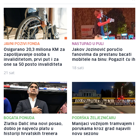
JAVNI POZIVI FONDA
NASTUPAO U PULI
Osigurano 20,3 miliona KM za
Jakov Jozinović poručio
zapošljavanje osoba s
fanovima da prestanu bacati
invaliditetom, prvi put i za
mobitele na binu: Pogazit ću ih
one sa 50 posto invaliditeta
18 sati
21 sat
BOGATA PONUDA
PODRŠKA ŽELJEZNIČARU
Zlatko Dalić ima novi posao,
Manijaci vožnjom tramvajem i
dobio je najveću platu u
porukama kroz grad najavili
historiji hrvatskih trenera
novu sezonu