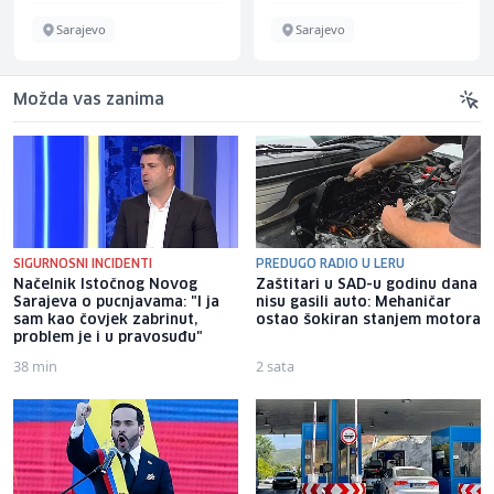
Sarajevo
Sarajevo
Možda vas zanima
SIGURNOSNI INCIDENTI
PREDUGO RADIO U LERU
Načelnik Istočnog Novog
Zaštitari u SAD-u godinu dana
Sarajeva o pucnjavama: "I ja
nisu gasili auto: Mehaničar
sam kao čovjek zabrinut,
ostao šokiran stanjem motora
problem je i u pravosuđu"
38 min
2 sata