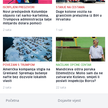
ISCRPLJENI PREGOVORI
STANJE NA CESTAMA
Novi predsjednik Kolumbije
Duge kolone vozila na
objavio rat narko-kartelima,
graničnim prelazima iz BiH u
Trumpova administracija šalje
Hrvatsku
milijardu dolara pomoći
2 sata
1 sat
POVEZANI S TRUMPOM
NAČELNIK OPĆINE CENTAR
Američka kompanija stigla na
Mandićeva oštra poruka
Grenland: Spremaju bušenje
Džemidžiću: Molio sam da ne
nafte bez dozvole lokalnih
zatvarate Koševo, smiješ li
vlasti
poslati inspekciju Borcu?
2 sata
22 sata
Početna
Dojavite vijest