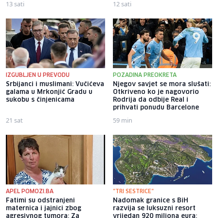
13 sati
12 sati
IZGUBLJEN U PREVODU
POZADINA PREOKRETA
Srbijanci i muslimani: Vučićeva
Njegov savjet se mora slušati:
galama u Mrkonjić Gradu u
Otkriveno ko je nagovorio
sukobu s činjenicama
Rodrija da odbije Real i
prihvati ponudu Barcelone
21 sat
59 min
APEL POMOZI.BA
"TRI SESTRICE"
Fatimi su odstranjeni
Nadomak granice s BiH
maternica i jajnici zbog
razvija se luksuzni resort
agresivnog tumora: Za
vrijedan 920 miliona eura: