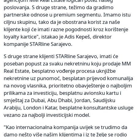
poslovanja. S druge strane, težimo da gradimo
partnerske odnose u premium segmentu. Imamo istu
ciljnu skupinu, tako da je obostrana korist za naše
klijente koji će imati razne pogodnosti kroz korištenje
loyalty kartice", istakao je Adis Kepeš, direktor
kompanije STARline Sarajevo.
S druge strane klijenti STARline Sarajevo, imati će
poseban popust za svaku nekretninu koju prodaje MM
Real Estate, besplatno vođenje procesa uknjižbe
nekretnine uz punomoć, besplatan prijevod komunalija
na novog vlasnika, prioritetno obavještenje o najboljim
prilikama za investiciju, besplatnu avionsku kartu i
smještaj za Dubai, Abu Dhabi, Jordan, Saudijsku
Arabiju, London i Katar, besplatne konsultantske usluge
vezano za najbolji investicijski model.
"Kao internacionalna kompanija uvijek se trudimo da
damo nešto više našim klijentima i iz te želje se rodio