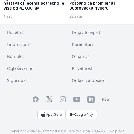
nastavak liječenja potrebno je
Potpuno će promijeniti
više od 41.000 KM
Dubrovačku rivijeru
1 sat
22 sata
Početna
Dojavite vijest
Impressum
Komentari
Kontakt
O nama
Oglašavanje
Privatnost
Sigurnost
Oglasi za posao
Facebook
YouTube
LinkedIn
Twitter
Instagram
RSS
App Store
Google Play
Copyright 2000-2026 InterSoft d.o.o. Sarajevo. ISSN 2566-3771. Sva prava