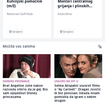
Monteri centralnog
Komercijalni
grijanja i plinskih
službenik (m/ž)
instalacija (m)
Interclima
Euro-Asfalt
Sarajevo
Više lokacija
Možda vas zanima
ISKRENO PRIZNANJE
USKORO NA SFF-U
Brat Angeline Jolie nakon
Selma Alispahić ususret filmu
razvoda otkrio da je gej: Bio
o "Ay Carmeli": Dragan Jovičić
sam opsjednut Disney
bi bio ponosan; nikada nisam
princezama
pomislila da igram s nekim
drugim