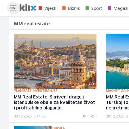
Vijesti
Biznis
Sport
Magazi
MM real estate
PLANIRATE INVESTIRANJE?
MAGNET ZA I
MM Real Estate: Skriveni dragulj
MM Real Es
istanbulske obale za kvalitetan život
Turskoj to
i profitabilno ulaganje
nekretnin
30.12.2025. u 14:56
29.12.2025. u
0
6
TURSKA