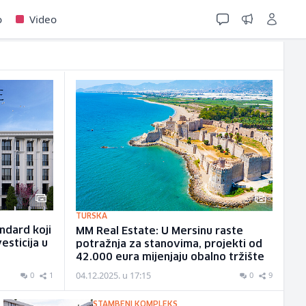
o
Video
TURSKA
andard koji
MM Real Estate: U Mersinu raste
esticija u
potražnja za stanovima, projekti od
42.000 eura mijenjaju obalno tržište
04.12.2025. u 17:15
0
1
0
9
STAMBENI KOMPLEKS