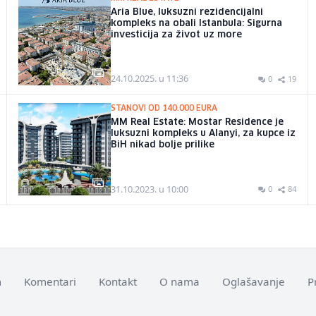
Aria Blue, luksuzni rezidencijalni
kompleks na obali Istanbula: Sigurna
investicija za život uz more
24.10.2025. u 11:36
0
19
STANOVI OD 140.000 EURA
MM Real Estate: Mostar Residence je
luksuzni kompleks u Alanyi, za kupce iz
BiH nikad bolje prilike
31.10.2023. u 10:00
0
84
m
Komentari
Kontakt
O nama
Oglašavanje
P