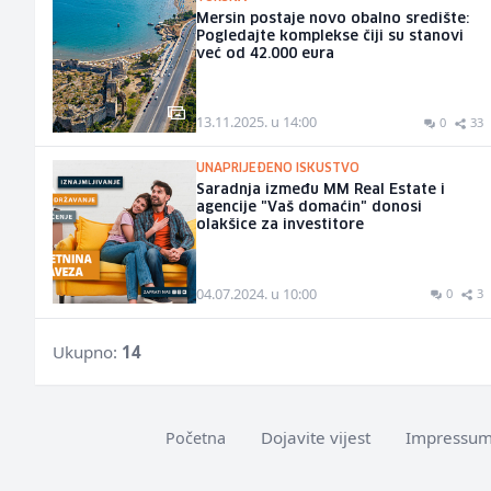
Mersin postaje novo obalno središte:
Pogledajte komplekse čiji su stanovi
već od 42.000 eura
13.11.2025. u 14:00
0
33
UNAPRIJEĐENO ISKUSTVO
Saradnja između MM Real Estate i
agencije "Vaš domaćin" donosi
olakšice za investitore
04.07.2024. u 10:00
0
3
Ukupno:
14
Dojavite vijest
Impressu
Početna