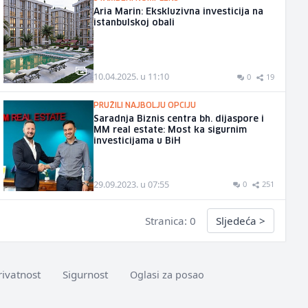
Aria Marin: Ekskluzivna investicija na
istanbulskoj obali
10.04.2025. u 11:10
0
19
PRUŽILI NAJBOLJU OPCIJU
Saradnja Biznis centra bh. dijaspore i
MM real estate: Most ka sigurnim
investicijama u BiH
29.09.2023. u 07:55
0
251
Stranica: 0
Sljedeća
>
rivatnost
Sigurnost
Oglasi za posao