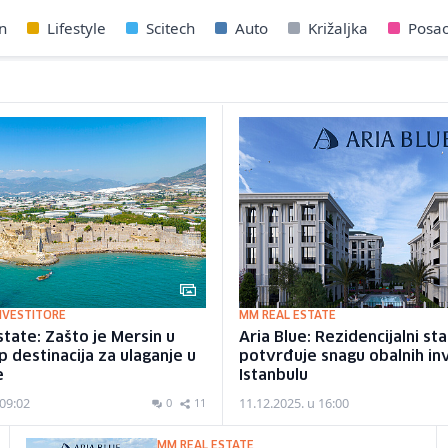
n
Lifestyle
Scitech
Auto
Križaljka
Posa
NVESTITORE
MM REAL ESTATE
tate: Zašto je Mersin u
Aria Blue: Rezidencijalni st
p destinacija za ulaganje u
potvrđuje snagu obalnih inv
e
Istanbulu
 09:02
11.12.2025. u 16:00
0
11
MM REAL ESTATE